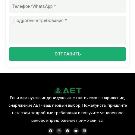
Сообщение
ОТПРАВИТЬ
Если вам нужно индивидуальное тактическое снаряжение,
снаряжение AET - ваш первый выбор. Пожалуйста, пришлите
нам свои подробные требования и получите мгновенное
ценовое предложение прямо сейчас.
F
I
P
Y
L
a
n
i
o
i
c
s
n
u
n