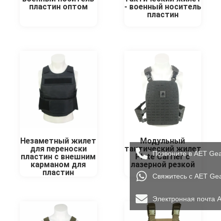
пластин оптом
- военный носитель
пластин
Незаметный жилет
Модульный
для переноски
тактический жилет
Позвоните в AET Ge
пластин с внешним
Plate Carrier с
карманом для
лазерной резкой
пластин
Свяжитесь с AET Ge
Электронная почта 