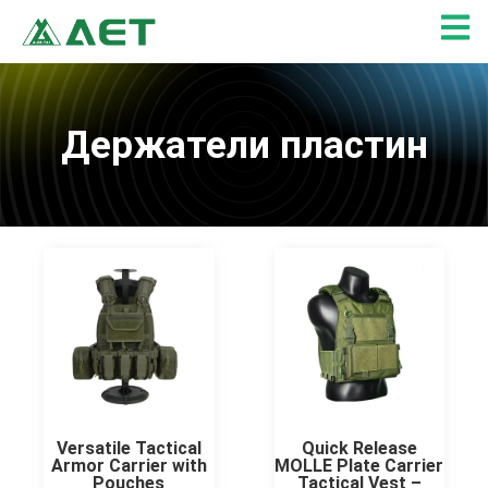
Перейти
к
содержимому
Держатели пластин
Страница
Страница
Versatile Tactical
Quick Release
Armor Carrier with
MOLLE Plate Carrier
Pouches
Tactical Vest –