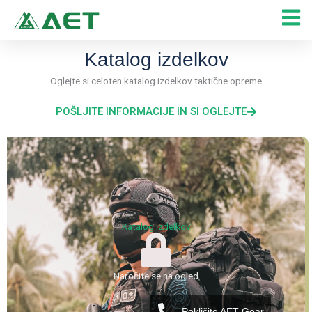
Skip
to
content
Katalog izdelkov
Oglejte si celoten katalog izdelkov taktične opreme
POŠLJITE INFORMACIJE IN SI OGLEJTE
Katalog izdelkov
Naročite se na ogled
Pokličite AET Gear