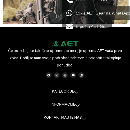
Stik z AET Gear na WhatsAp
E-pošta AET Gear
Če potrebujete taktično opremo po meri, je oprema AET vaša prva
izbira. Pošljite nam svoje podrobne zahteve in pridobite takojšnjo
ponudbo.
F
I
P
Y
L
a
n
i
o
i
c
s
n
u
n
e
t
t
t
k
b
a
e
u
e
o
g
r
b
d
o
r
e
e
i
KATEGORIJE
k
a
s
n
m
t
INFORMACIJE
KONTAKTIRAJTE NAS