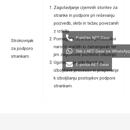
Zagotavljanje izjemnih storitev za
stranke in podpore pri reševanju
poizvedb, skrbi in težav, povezanih
z izdelki.
Pokličite AET Gear
Pomagajte strankam pri obdelavi
Strokovnjak
naročil, vračilih in zamenjavah ter
za podporo
Stik z AET Gear na WhatsAp
jim zagotovite pozitivno izkušnjo.
strankam
Ugotavljanje priložnosti za
E-pošta AET Gear
izboljšave procesov in prispevanje
k izboljšanju postopkov podpore
strankam.