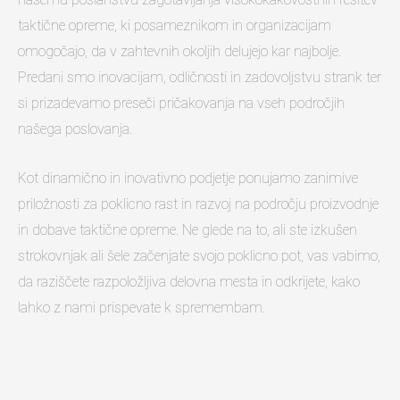
taktične opreme, ki posameznikom in organizacijam
omogočajo, da v zahtevnih okoljih delujejo kar najbolje.
Predani smo inovacijam, odličnosti in zadovoljstvu strank ter
si prizadevamo preseči pričakovanja na vseh področjih
našega poslovanja.
Kot dinamično in inovativno podjetje ponujamo zanimive
priložnosti za poklicno rast in razvoj na področju proizvodnje
in dobave taktične opreme. Ne glede na to, ali ste izkušen
strokovnjak ali šele začenjate svojo poklicno pot, vas vabimo,
da raziščete razpoložljiva delovna mesta in odkrijete, kako
lahko z nami prispevate k spremembam.