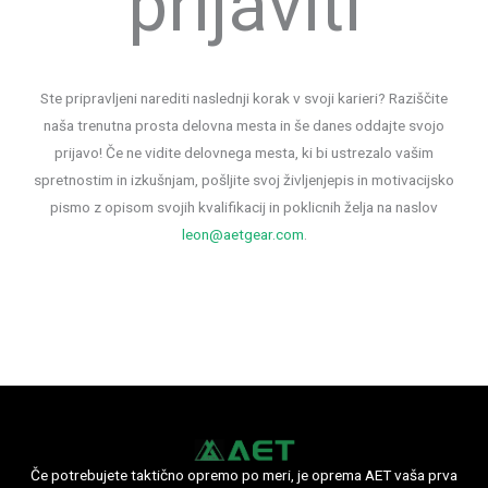
prijaviti
Ste pripravljeni narediti naslednji korak v svoji karieri? Raziščite
naša trenutna prosta delovna mesta in še danes oddajte svojo
prijavo! Če ne vidite delovnega mesta, ki bi ustrezalo vašim
spretnostim in izkušnjam, pošljite svoj življenjepis in motivacijsko
pismo z opisom svojih kvalifikacij in poklicnih želja na naslov
leon@aetgear.com
.
Če potrebujete taktično opremo po meri, je oprema AET vaša prva