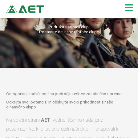
Skip
to
content
Pridružite se naši ekipi
Postanite del naše rastoče ekipe
Omogočanje odličnosti na področju rešitev za taktično opremo
Odkrijte svoj potencial in oblikujte svojo prihodnost z našo
dinamično ekipo
Na spletni strani
AET
, vedno iščemo nadarjene
posameznike, ki bi se pridružili naši ekipi in prispevali k
našemu poslanstvu zagotavljanja visokokakovostnih rešitev