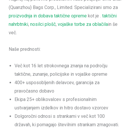
(Quanzhou) Bags Corp., Limited. Specializirani smo za
proizvodnja in dobava taktične opreme
kot je .
taktični
nahrbtniki
,
nosilci plošč
,
vojaške torbe za oblačila
in še
več.
Naše prednosti:
Več kot 16 let strokovnega znanja na področju
taktične, zunanje, policijske in vojaške opreme
400+ usposobljenih delavcev, garancija za
pravočasno dobavo
Ekipa 25+ oblikovalcev s profesionalnim
ustvarjanjem izdelkov in hitro dostavo vzorcev
Dolgoročni odnosi s strankami v več kot 100
državah, ki pomagajo številnim strankam zmagovati.