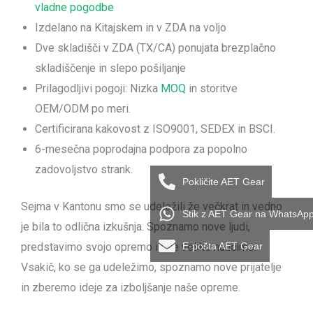
vladne pogodbe
Izdelano na Kitajskem in v ZDA na voljo
Dve skladišči v ZDA (TX/CA) ponujata brezplačno
skladiščenje in slepo pošiljanje
Prilagodljivi pogoji: Nizka
MOQ
in storitve
OEM/ODM po meri.
Certificirana kakovost z ISO9001, SEDEX in BSCI.
6-mesečna poprodajna podpora za popolno
zadovoljstvo strank.
Pokličite AET Gear
Sejma v Kantonu smo se udeležili že večkrat in vedno
Stik z AET Gear na WhatsAp
je bila to odlična izkušnja. Spoznamo nove ljudi,
predstavimo svojo opremo in se veliko naučimo.
E-pošta AET Gear
Vsakič, ko se ga udeležimo, spoznamo nove prijatelje
in zberemo ideje za izboljšanje naše opreme.