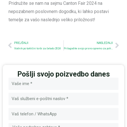
Pridružite se nam na sejmu Canton Fair 2024 na
nepozabnem poslovnem dogodku, ki lahko postavi
temelje za vašo naslednjo veliko priložnost!
Prev
Nex
PREJŠNJI
NASLEDNJI
Vodnik po taktični torbi za čelado 2024
Prilagodite svojo prsno opremo za pohodništvo, ribolov in še več
Pošlji svojo poizvedbo danes
Ime
E-
pošta
Sporočilo