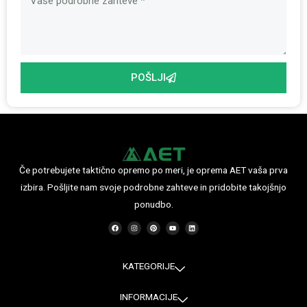
POŠLJI
Če potrebujete taktično opremo po meri, je oprema AET vaša prva
izbira. Pošljite nam svoje podrobne zahteve in pridobite takojšnjo
ponudbo.
F
I
P
Y
L
a
n
i
o
i
c
s
n
u
n
e
t
t
t
k
b
a
e
u
e
o
g
r
b
d
o
r
e
e
i
KATEGORIJE
k
a
s
n
m
t
INFORMACIJE