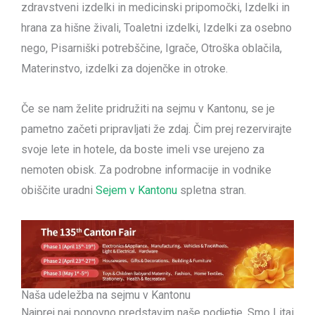
zdravstveni izdelki in medicinski pripomočki, Izdelki in
hrana za hišne živali, Toaletni izdelki, Izdelki za osebno
nego, Pisarniški potrebščine, Igrače, Otroška oblačila,
Materinstvo, izdelki za dojenčke in otroke.
Če se nam želite pridružiti na sejmu v Kantonu, se je
pametno začeti pripravljati že zdaj. Čim prej rezervirajte
svoje lete in hotele, da boste imeli vse urejeno za
nemoten obisk. Za podrobne informacije in vodnike
obiščite uradni
Sejem v Kantonu
spletna stran.
Naša udeležba na sejmu v Kantonu
Najprej naj ponovno predstavim naše podjetje. Smo Litai