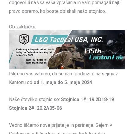
odgovorili na vsa vaša vprašanja in vam pomagali najti
pravo opremo, ko boste obiskali našo stojnico.
Ob zaključku
Iskreno vas vabimo, da se nam pridružite na sejmu v
Kantonu od
od 1. maja do 5. maja 2024
.
Naše številke stojnic so:
Stojnica 1#: 19.2D18-19
Stojnica 2#: 20.2A05-06
Vedno iščemo nove prijatelje in partnerje. Sejem v
Cantonu je odličen kraj za iskanje ljudi, ki želijo