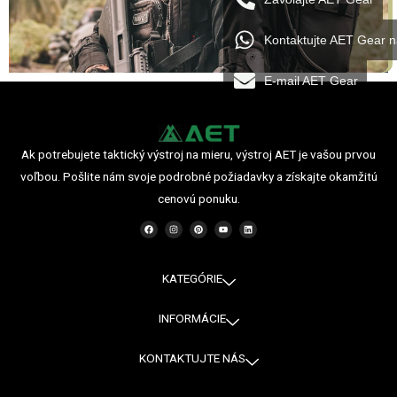
Kontaktujte AET Gear 
E-mail AET Gear
Ak potrebujete taktický výstroj na mieru, výstroj AET je vašou prvou
voľbou. Pošlite nám svoje podrobné požiadavky a získajte okamžitú
cenovú ponuku.
F
I
P
Y
L
a
n
i
o
i
c
s
n
u
n
e
t
t
t
k
b
a
e
u
e
o
g
r
b
d
o
r
e
e
i
KATEGÓRIE
k
a
s
n
m
t
INFORMÁCIE
KONTAKTUJTE NÁS