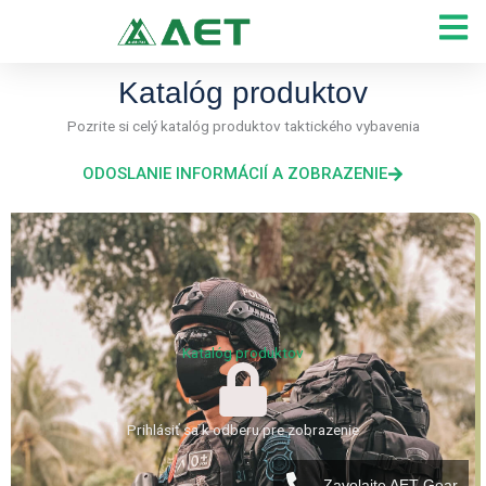
Preskočiť
na
obsah
Katalóg produktov
Pozrite si celý katalóg produktov taktického vybavenia
ODOSLANIE INFORMÁCIÍ A ZOBRAZENIE
Katalóg produktov
Prihlásiť sa k odberu pre zobrazenie
Zavolajte AET Gear