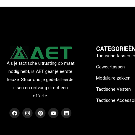
CATEGORIEË
Tactische tassen e
Als je tactische uitrusting op maat
Geweertassen
nodig hebt, is AET gear je eerste
Modulaire zakken
keuze. Stuur ons je gedetailleerde
eisen en ontvang direct een
Tactische Vesten
offerte.
Tactische Accesso
F
I
P
Y
L
a
n
i
o
i
c
s
n
u
n
e
t
t
t
k
b
a
e
u
e