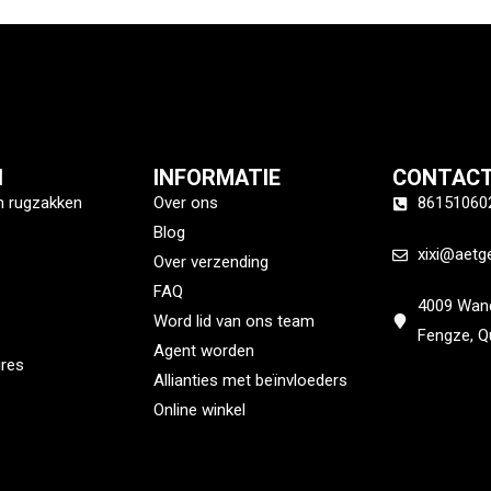
N
INFORMATIE
CONTACT
n rugzakken
Over ons
86151060
Blog
xixi@aetg
Over verzending
FAQ
4009 Wanda
Word lid van ons team
Fengze, Q
Agent worden
ires
Allianties met beïnvloeders
Online winkel