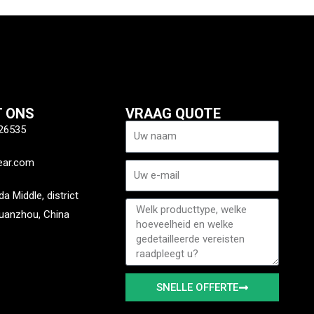
 ONS
VRAAG QUOTE
Naam
26535
ear.com
E-
mail
 Middle, district
Bericht
uanzhou, China
SNELLE OFFERTE