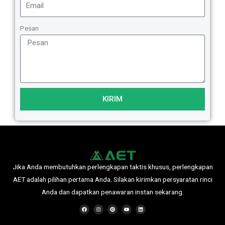
Pesan
KIRIM
Jika Anda membutuhkan perlengkapan taktis khusus, perlengkapan
AET adalah pilihan pertama Anda. Silakan kirimkan persyaratan rinci
Anda dan dapatkan penawaran instan sekarang.
F
I
P
Y
L
a
n
i
o
i
c
s
n
u
n
e
t
t
t
k