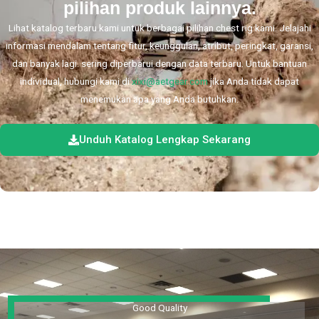
pilihan produk lainnya.
Lihat katalog terbaru kami untuk berbagai pilihan chest rig kami. Jelajahi
informasi mendalam tentang fitur, keunggulan, atribut, peringkat, garansi,
dan banyak lagi. sering diperbarui dengan data terbaru. Untuk bantuan
individual, hubungi kami di
xixi@aetgear.com
jika Anda tidak dapat
menemukan apa yang Anda butuhkan.
Unduh Katalog Lengkap Sekarang
Good Quality