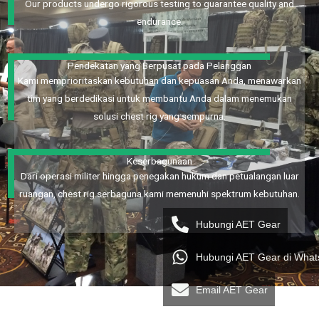
Our products undergo rigorous testing to guarantee quality and
endurance.
Pendekatan yang Berpusat pada Pelanggan
Kami memprioritaskan kebutuhan dan kepuasan Anda, menawarkan
tim yang berdedikasi untuk membantu Anda dalam menemukan
solusi chest rig yang sempurna.
Keserbagunaan
Dari operasi militer hingga penegakan hukum dan petualangan luar
ruangan, chest rig serbaguna kami memenuhi spektrum kebutuhan.
Hubungi AET Gear
Hubungi AET Gear di Wha
Email AET Gear