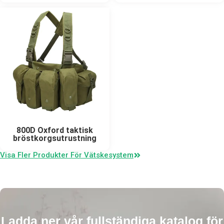
800D Oxford taktisk
bröstkorgsutrustning
Visa Fler Produkter För Vätskesystem
Ladda ner vår fullständiga katalog för