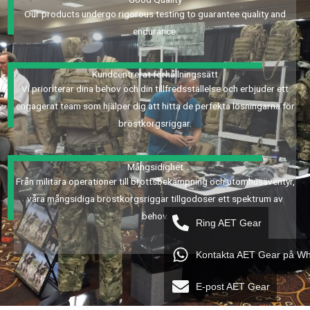
Our products undergo rigorous testing to guarantee quality and
endurance.
Kundcentrerat förhållningssätt
Vi prioriterar dina behov och din tillfredsställelse och erbjuder ett
engagerat team som hjälper dig att hitta de perfekta lösningarna för
bröstkorgsriggar.
Mångsidighet
Från militära operationer till brottsbekämpning och utomhusäventyr,
våra mångsidiga bröstkorgsriggar tillgodoser ett spektrum av
behov.
Ring AET Gear
Kontakta AET Gear på W
E-post AET Gear