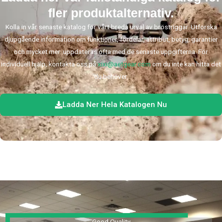
fler produktalternativ.
Kolla in vår senaste katalog för vårt breda urval av bröstriggar. Utforska
djupgående information om funktioner, fördelar, attribut, betyg, garantier
och mycket mer. uppdateras ofta med de senaste uppgifterna. För
individuell hjälp, kontakta oss på
xixi@aetgear.com
om du inte kan hitta det
du behöver.
Ladda Ner Hela Katalogen Nu
Good Quality