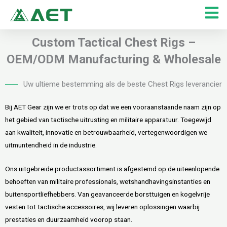
Ga
naar
de
Custom Tactical Chest Rigs –
inhoud
OEM/ODM Manufacturing & Wholesale
Uw ultieme bestemming als de beste Chest Rigs leverancier
Bij AET Gear zijn we er trots op dat we een vooraanstaande naam zijn op
het gebied van tactische uitrusting en militaire apparatuur. Toegewijd
aan kwaliteit, innovatie en betrouwbaarheid, vertegenwoordigen we
uitmuntendheid in de industrie.
Ons uitgebreide productassortiment is afgestemd op de uiteenlopende
behoeften van militaire professionals, wetshandhavingsinstanties en
buitensportliefhebbers. Van geavanceerde borsttuigen en kogelvrije
vesten tot tactische accessoires, wij leveren oplossingen waarbij
prestaties en duurzaamheid voorop staan.