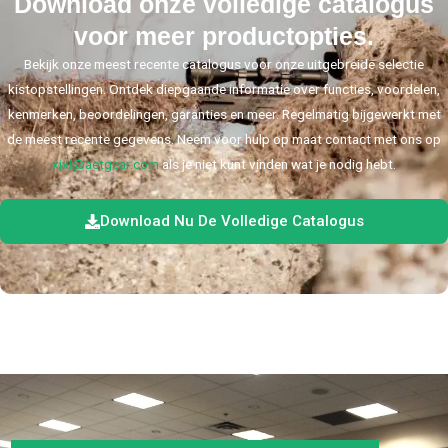
Download onze volledige catalogus
voor meer productopties.
Bekijk onze meest recente catalogus voor onze uitgebreide selectie
kistopstellingen. Ontdek diepgaande informatie over functies, voordelen,
kenmerken, beoordelingen, garanties en meer. Regelmatig bijgewerkt met
de meest recente gegevens. Neem voor hulp op maat contact met ons op
xixi@aetgear.com
als je niet kunt vinden wat je nodig hebt.
Download Nu De Volledige Catalogus