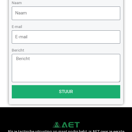
Naam
E-mail
Bericht
STUUR
Als je tactische uitrusting op maat nodig hebt, is AET gear je eerste