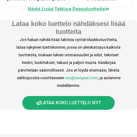
Näytä Lisää Taktisia Repputuotteita
Lataa koko luettelo nähdäksesi lisää
tuotteita
Jos haluat nähdä lisää taktisia vyötärölaukkutuotteita,
lataa nykyinen luettelomme, jossa on yleiskatsaus kaikista
tuotteista, mukaan lukien ominaisuudet ja edut, tekniset
tiedot, luokitukset, takuut ja paljon muuta. Käsikirjaa
päivitetään säännöllisesti. Jos et löydä etsimääsi, lähetä
sähköpostia osoitteeseen
xixi@aetgear.com
, ja autamme
mielellämme.
LATAA KOKO LUETTELO NYT