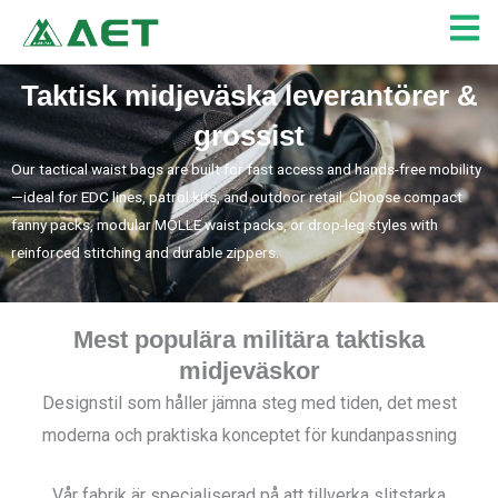
Hoppa
till
innehåll
Taktisk midjeväska leverantörer &
grossist
Our tactical waist bags are built for fast access and hands-free mobility
—ideal for EDC lines, patrol kits, and outdoor retail. Choose compact
fanny packs, modular MOLLE waist packs, or drop-leg styles with
reinforced stitching and durable zippers.
Mest populära militära taktiska
midjeväskor
Designstil som håller jämna steg med tiden, det mest
moderna och praktiska konceptet för kundanpassning
Vår fabrik är specialiserad på att tillverka slitstarka