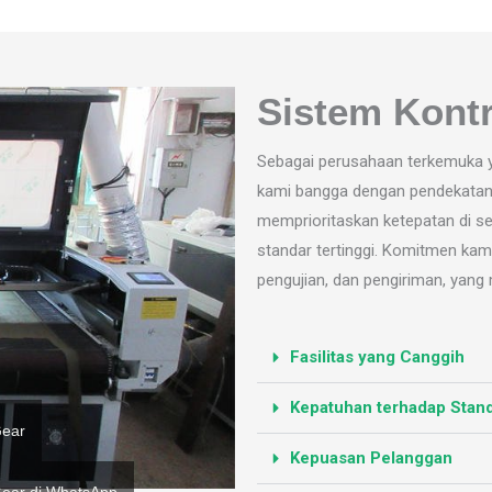
Sistem Kontr
Sebagai perusahaan terkemuka ya
kami bangga dengan pendekatan k
memprioritaskan ketepatan di s
standar tertinggi. Komitmen ka
pengujian, dan pengiriman, yang 
Fasilitas yang Canggih
Kepatuhan terhadap Stan
Gear
Kepuasan Pelanggan