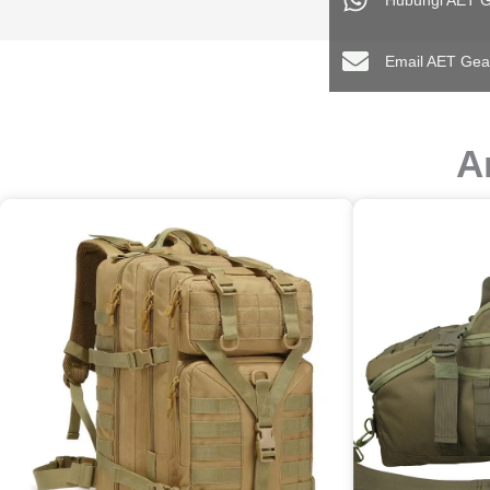
Hubungi AET G
Email AET Gea
A