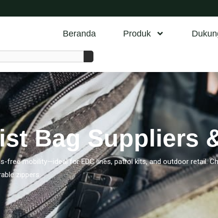
Beranda
Produk
Dukun
aist Bag Suppliers 
nds-free mobility—ideal for EDC lines, patrol kits, and outdoor reta
rable zippers.