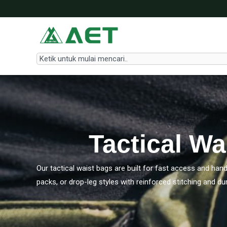
Lewati
ke
konten
Search
Tactical W
Our tactical waist bags are built for fast access and ha
packs, or drop-leg styles with reinforced stitching and du