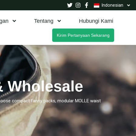
Indonesian
gan
Tentang
Hubungi Kami
Kirim Pertanyaan Sekarang
& Wholesale
il. Choose compact fanny packs, modular MOLLE waist