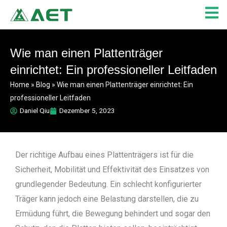
Zum
Inhalt
springen
Wie man einen Plattenträger
einrichtet: Ein professioneller Leitfaden
Home
»
Blog
»
Wie man einen Plattenträger einrichtet: Ein
professioneller Leitfaden
Daniel Qiu
Dezember 5, 2023
Der richtige Aufbau eines Plattenträgers ist für die
Sicherheit, Mobilität und Effektivität des Einsatzes von
grundlegender Bedeutung. Ein schlecht konfigurierter
Träger kann jedoch eine Belastung darstellen, die zu
Ermüdung führt, die Bewegung behindert und sogar den