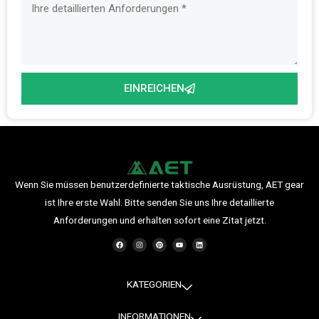
EINREICHEN
Wenn Sie müssen benutzerdefinierte taktische Ausrüstung, AET gear
ist Ihre erste Wahl. Bitte senden Sie uns Ihre detaillierte
Anforderungen und erhalten sofort eine Zitat jetzt.
F
I
P
Y
L
a
n
i
o
i
c
s
n
u
n
e
t
t
t
k
b
a
e
u
e
o
g
r
b
d
o
r
e
e
i
KATEGORIEN
k
a
s
n
m
t
INFORMATIONEN