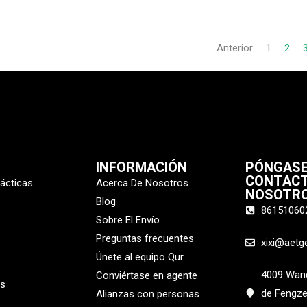
Anterior
1
2
INFORMACIÓN
PÓNGASE
CONTAC
tácticas
Acerca De Nosotros
NOSOTR
Blog
86151060
Sobre El Envío
Preguntas frecuentes
xixi@aetg
Únete al equipo Qur
4009 Wanda
Conviértase en agente
os
de Fengze
Alianzas con personas