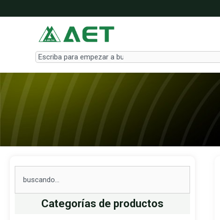
Ir
al
contenido
Search
Search
Categorías de productos