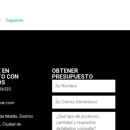
3
Siguiente
 EN
OBTENER
TO CON
PRESUPUESTO
OS
Nombre
26535
Correo
ear.com
electrónico
Mensaje
 Middle, Distrito
, Ciudad de