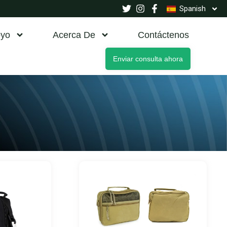
Spanish
yo
Acerca De
Contáctenos
Enviar consulta ahora
na
Página