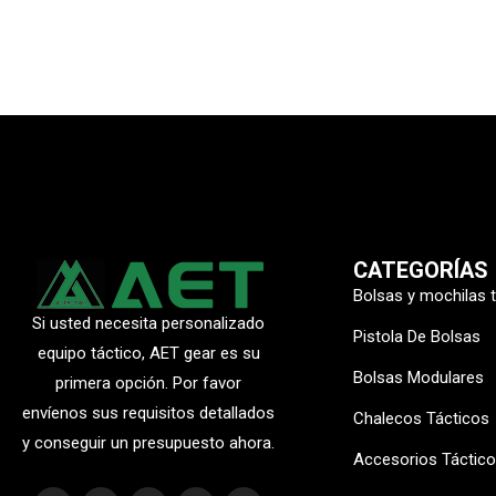
CATEGORÍAS
Bolsas y mochilas 
Si usted necesita personalizado
Pistola De Bolsas
equipo táctico, AET gear es su
Bolsas Modulares
primera opción. Por favor
envíenos sus requisitos detallados
Chalecos Tácticos
y conseguir un presupuesto ahora.
Accesorios Táctic
F
I
P
Y
L