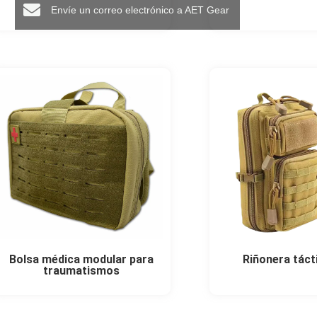
Envíe un correo electrónico a AET Gear
Bolsa médica modular para
Riñonera táct
traumatismos