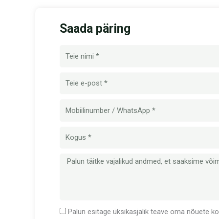
Saada päring
Nimi
E-
post
Mobiilinumber
Kogus
Sõnum
Palun esitage üksikasjalik teave oma nõuete koh