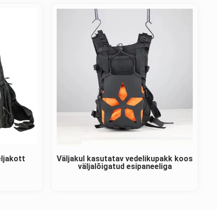
eljakott
Väljakul kasutatav vedelikupakk koos
väljalõigatud esipaneeliga