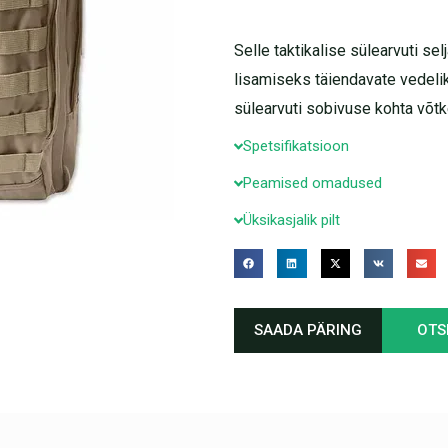
Selle taktikalise sülearvuti se
lisamiseks täiendavate vedel
sülearvuti sobivuse kohta võtk
Spetsifikatsioon
Peamised omadused
Üksikasjalik pilt
SAADA PÄRING
OTS