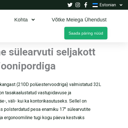
Estonian
Kohta
Võtke Meiega Ühendust
Saada päring nüüd
e sülearvuti seljakott
ioonipordiga
kangast (210D polüestervoodriga) valmistatud 32L
t on tasakaalustatud vastupidavuse ja
äe-, väli- kui ka kontorikasutuseks. Sellel on
as polsterdatud pesa enamiku 17″ sülearvutite
 ja ergonoomiline tugi kogu päeva kestvaks