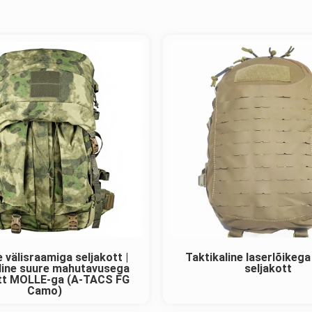
e välisraamiga seljakott |
Taktikaline laserlõikeg
line suure mahutavusega
seljakott
ott MOLLE-ga (A-TACS FG
Camo)