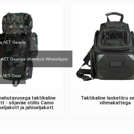
ta AET Gearile
 AET Geariga ühendust WhatsAppis
t AET Gear
ahutavusega taktikaline
Taktikaline lasketiiru s
tt - sõjaväe stiilis Camo
vihmakattega
eljakott ja jahiseljakott