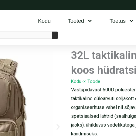
Kodu
Tooted
Toetus
32L taktikalin
koos hüdrats
Kodu
<< Toode
Vastupidavast 600D polüester
taktikaline sülearvuti seljakot
organiseerituse vahel nii sõjav
spetsiaalsed lahtrid (sealhulg
jaoks), ühilduvus vedelikutega
kandmiseks.