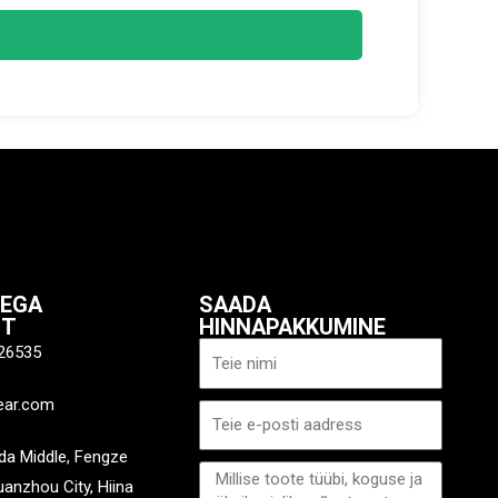
IEGA
SAADA
ST
HINNAPAKKUMINE
Nimi
26535
ear.com
E-
post
a Middle, Fengze
Sõnum
Quanzhou City, Hiina