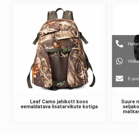
Helis
Võtke
E-pos
Leaf Camo jahikott koos
Suure m
eemaldatava lisatarvikute kotiga
seljako
matkas