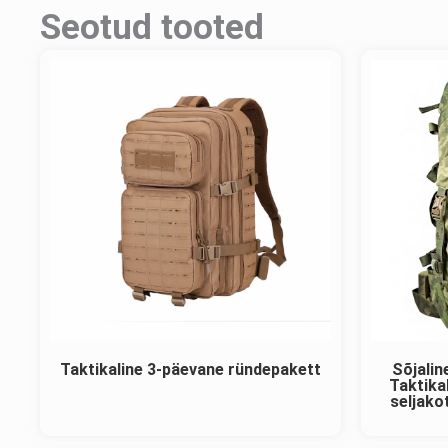
Seotud tooted
Taktikaline 3-päevane ründepakett
Sõjalin
Taktika
seljak