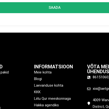
SAADA
D
INFORMATSIOON
VÕTA ME
ÜHENDU
 pakid
Meie kohta
86151060
Blogi
Laevanduse kohta
xixi@aetg
KKK
Liitu Qur meeskonnaga
4009 Wand
Hakka agendiks
District, 
d