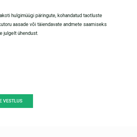
ljakoti hulgimüügi päringute, kohandatud taotluste
ikutoru aasade või täiendavate andmete saamiseks
e julgelt ühendust.
E VESTLUS