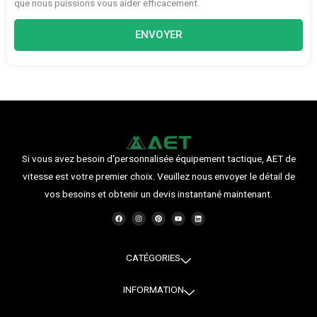
que nous puissions vous aider efficacement.
ENVOYER
Si vous avez besoin d'personnalisée équipement tactique, AET de
vitesse est votre premier choix. Veuillez nous envoyer le détail de
vos besoins et obtenir un devis instantané maintenant.
F
I
P
Y
L
a
n
i
o
i
c
s
n
u
n
e
t
t
t
k
b
a
e
u
e
o
g
r
b
d
o
r
e
e
i
CATÉGORIES
k
a
s
n
m
t
INFORMATION