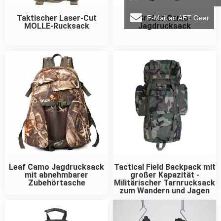
Taktischer Laser-Cut
Großer Camo-
E-Mail an AET Gear
MOLLE-Rucksack
Jagdrucksack
Leaf Camo Jagdrucksack
Tactical Field Backpack mit
mit abnehmbarer
großer Kapazität -
Zubehörtasche
Militärischer Tarnrucksack
zum Wandern und Jagen