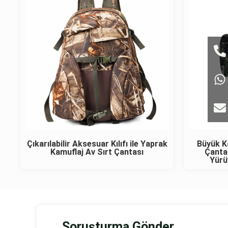
Çıkarılabilir Aksesuar Kılıfı ile Yaprak
Büyük Ka
Kamuflaj Av Sırt Çantası
Çantas
Yürü
Soruşturma Gönder