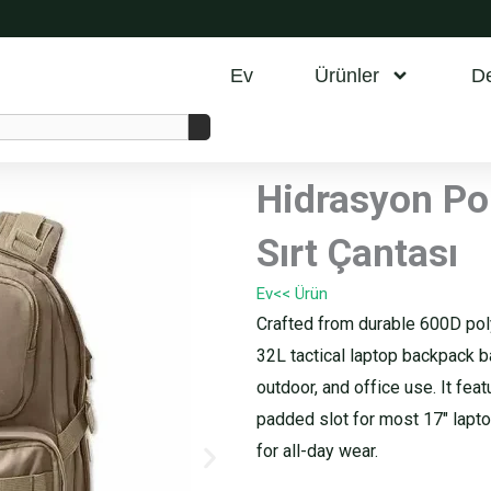
Ev
Ürünler
D
Hidrasyon Por
Sırt Çantası
Ev
<< Ürün
Crafted from durable 600D poly
32L tactical laptop backpack b
outdoor, and office use. It fe
padded slot for most 17″ lapto
for all-day wear.