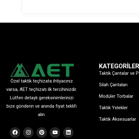
KATEGORİLE
Taktik Çantalar ve P
Özel taktik teçhizata ihtiyacınız
Silah Çantaları
varsa, AET teçhizatı ilk tercihinizdir.
Modüler Torbalar
Lütfen detaylı gereksinimlerinizi
bize gönderin ve anında fiyat teklifi
Taktik Yelekler
alın.
Taktik Aksesuarlar
F
I
P
Y
L
a
n
i
o
i