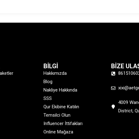
R
BİLGİ
BİZE ULA
aketler
Hakkımızda
86151060
Blog
xixi@aetg
Nakliye Hakkında
SSS
4009 Wand
Qur Ekibine Katılın
District, 
Temsilci Olun
Influencer İttifakları
Online Mağaza