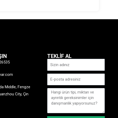
ŞIN
TEKLİF AL
İsim
26535
ear.com
E-
posta
a Middle, Fengze
Mesaj
Quanzhou City, Çin