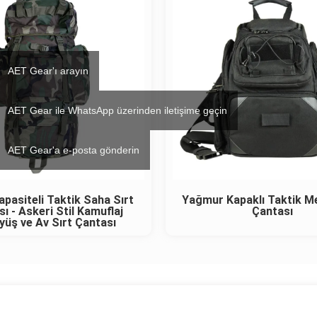
AET Gear'ı arayın
AET Gear ile WhatsApp üzerinden iletişime geçin
AET Gear'a e-posta gönderin
pasiteli Taktik Saha Sırt
Yağmur Kapaklı Taktik Me
ı - Askeri Stil Kamuflaj
Çantası
yüş ve Av Sırt Çantası