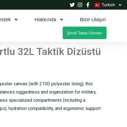
Turkish
estek
Hakkında
Bize Ulaşın
Şimdi Talep Gönder
tlu 32L Taktik Dizüstü
ester canvas (with 210D polyester lining), this
alances ruggedness and organization for military,
atures specialized compartments (including a
ps), hydration compatibility, and ergonomic support