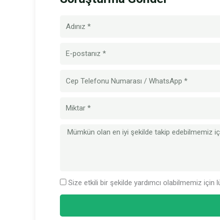
İsim
E-
posta
Cep
Telefonu
Numarası
Miktar
Mesaj
Size etkili bir şekilde yardımcı olabilmemiz için l