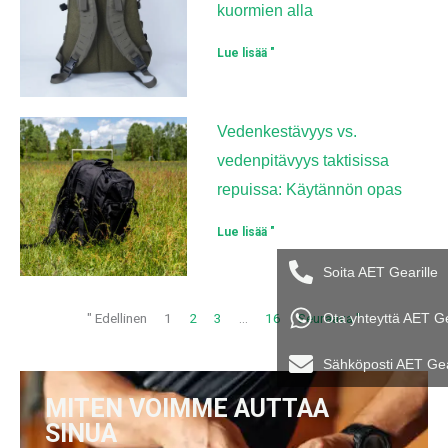
kuormien alla
Lue lisää "
Vedenkestävyys vs.
vedenpitävyys taktisissa
repuissa: Käytännön opas
Lue lisää "
Soita AET Gearille
Ota yhteyttä AET G
" Edellinen
1
2
3
...
16
Seuraava "
Sähköposti AET Ge
MITEN VOIMME AUTTAA
SINUA