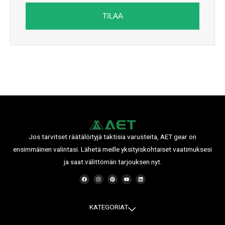
TILAA
Jos tarvitset räätälöityjä taktisia varusteita, AET gear on
ensimmäinen valintasi. Lähetä meille yksityiskohtaiset vaatimuksesi
ja saat välittömän tarjouksen nyt.
F
I
P
Y
L
a
n
i
o
i
c
s
n
u
n
e
t
t
t
k
b
a
e
u
e
o
g
r
b
d
o
r
e
e
i
KATEGORIAT
k
a
s
n
m
t