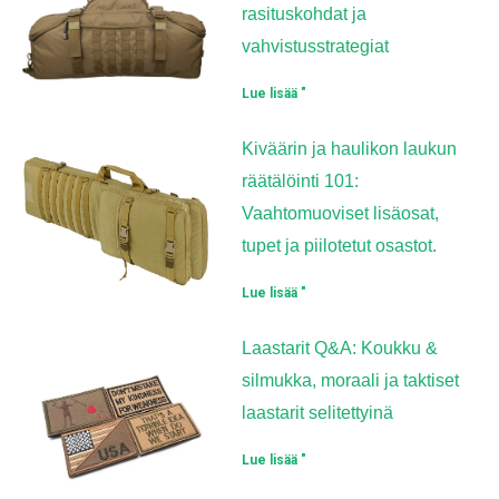
rasituskohdat ja
vahvistusstrategiat
Lue lisää "
Kiväärin ja haulikon laukun
räätälöinti 101:
Vaahtomuoviset lisäosat,
tupet ja piilotetut osastot.
Lue lisää "
Laastarit Q&A: Koukku &
silmukka, moraali ja taktiset
laastarit selitettyinä
Lue lisää "