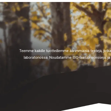
Teemme kaikille tuotteillemme äärimmäisiä testejä, jotka y
laboratoriossa. Noudatamme ISO-laatuprosesseja, ja m