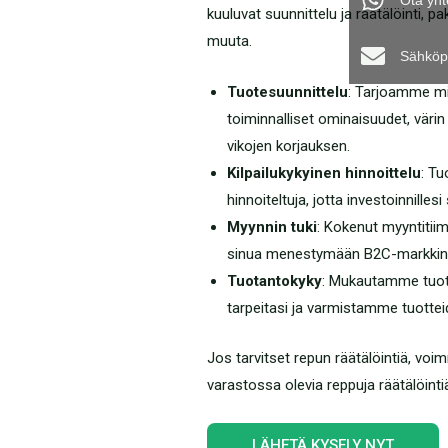
Ota yht
kuuluvat suunnittelu ja räätälöinti, p
muuta.
Sähköp
Tuotesuunnittelu
: Tarjoamme mi
toiminnalliset ominaisuudet, värin 
vikojen korjauksen.
Kilpailukykyinen hinnoittelu
: Tu
hinnoiteltuja, jotta investoinnilles
Myynnin tuki
: Kokenut myyntiti
sinua menestymään B2C-markkino
Tuotantokyky
: Mukautamme tuo
tarpeitasi ja varmistamme tuottei
Jos tarvitset repun räätälöintiä, vo
varastossa olevia reppuja räätälöinti
LÄHETÄ KYSELY NYT