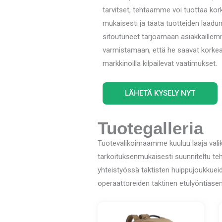
tarvitset, tehtaamme voi tuottaa kor
mukaisesti ja taata tuotteiden laadu
sitoutuneet tarjoamaan asiakkaillemm
varmistamaan, että he saavat korkeala
markkinoilla kilpailevat vaatimukset.
LÄHETÄ KYSELY NYT
Tuotegalleria
Tuotevalikoimaamme kuuluu laaja valikoi
tarkoituksenmukaisesti suunniteltu teh
yhteistyössä taktisten huippujoukkueid
operaattoreiden taktinen etulyöntiasem