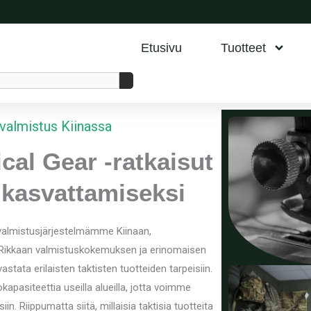
Etusivu
Tuotteet
valmistus Kiinassa
cal Gear -ratkaisut
i kasvattamiseksi
almistusjärjestelmämme Kiinaan,
. Rikkaan valmistuskokemuksen ja erinomaisen
stata erilaisten taktisten tuotteiden tarpeisiin.
apasiteettia useilla alueilla, jotta voimme
n. Riippumatta siitä, millaisia taktisia tuotteita