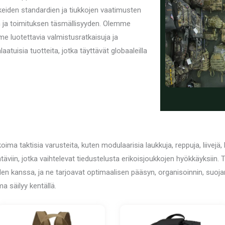
keiden standardien ja tiukkojen vaatimusten
n ja toimituksen täsmällisyyden. Olemme
e luotettavia valmistusratkaisuja ja
atuisia tuotteita, jotka täyttävät globaaleilla
ma taktisia varusteita, kuten modulaarisia laukkuja, reppuja, liivejä, h
täviin, jotka vaihtelevat tiedustelusta erikoisjoukkojen hyökkäyksiin
en kanssa, ja ne tarjoavat optimaalisen pääsyn, organisoinnin, suoja
a säilyy kentällä.