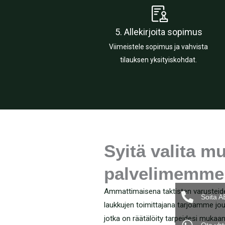
5. Allekirjoita sopimus
Viimeistele sopimus ja vahvista
tilauksen yksityiskohdat.
Syitä valita m
palvelimemme
Ammattimaisena taktisten varusteide
Soita A
laukkujen toimittajana tarjoamme jo
jotka on räätälöity tarpeidesi mukaan