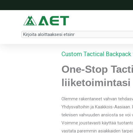
Siirry
sisältöön
Search
Custom Tactical Backpack 
One-Stop Tacti
liiketoimintas
Olemme rakentaneet vahvan tehdasv
Yhdysvaltoihin ja Kaakkois-Aasiaan
teknisen vahvuuden ansiosta se voi va
Voimme joustavasti käyttää tuotantok
vastata paremmin asiakkaiden tarpeisii