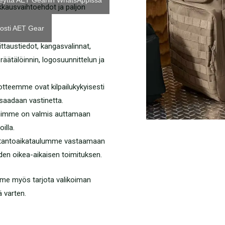
eyttä AET Geariin WhatsAppissa
akkausvaihtoehdot ja paljon
osti AET Gear
ttaustiedot, kangasvalinnat,
räätälöinnin, logosuunnittelun ja
otteemme ovat kilpailukykyisesti
i saadaan vastinetta.
imimme on valmis auttamaan
illa.
tantoaikataulumme vastaamaan
den oikea-aikaisen toimituksen.
imme myös tarjota valikoiman
ä varten.