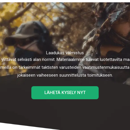
Laadukas valmistus
littävät selvästi alan normit. Materiaalimme tulevat luotettavilta maai
eillä on tärkeimmät taktisten varusteiden vaatimustenmukaisuutta ko
jokaiseen vaiheeseen suunnittelusta toimitukseen.
LÄHETÄ KYSELY NYT