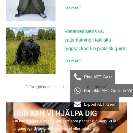
Läs mer "
Vattenresistens vs.
vattentätning i taktiska
ryggsäckar: En praktisk guide
Läs mer "
Ring AET Gear
" Föregående
1
2
3
...
16
Nästa "
Kontakta AET Gear på W
E-post AET Gear
HUR KAN VI HJÄLPA DIG
Du kan kontakta oss på det sätt som passar dig bäst. Vi är
tillgängliga dygnet runt via e-post eller telefon.