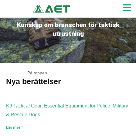
Hoppa
till
innehåll
Kunskap om branschen för taktisk
utrustning
På toppen
Nya berättelser
Sidan
Sidan
Sidan
Sidan
K9 Tactical Gear: Essential Equipment for Police, Military
& Rescue Dogs
Läs mer "