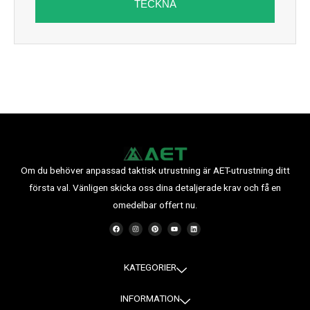
TECKNA
Om du behöver anpassad taktisk utrustning är AET-utrustning ditt
första val. Vänligen skicka oss dina detaljerade krav och få en
omedelbar offert nu.
F
I
P
Y
L
a
n
i
o
i
c
s
n
u
n
e
t
t
t
k
b
a
e
u
e
o
g
r
b
d
o
r
e
e
i
KATEGORIER
k
a
s
n
m
t
INFORMATION