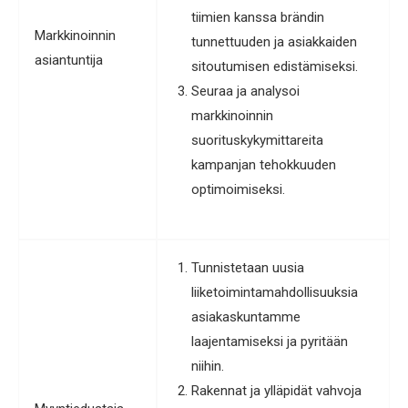
tiimien kanssa brändin
Markkinoinnin
tunnettuuden ja asiakkaiden
asiantuntija
sitoutumisen edistämiseksi.
Seuraa ja analysoi
markkinoinnin
suorituskykymittareita
kampanjan tehokkuuden
optimoimiseksi.
Tunnistetaan uusia
liiketoimintamahdollisuuksia
asiakaskuntamme
laajentamiseksi ja pyritään
niihin.
Rakennat ja ylläpidät vahvoja