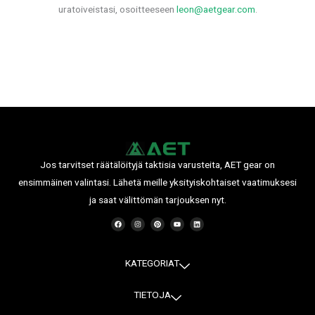
uratoiveistasi, osoitteeseen
leon@aetgear.com
.
Jos tarvitset räätälöityjä taktisia varusteita, AET gear on
ensimmäinen valintasi. Lähetä meille yksityiskohtaiset vaatimuksesi
ja saat välittömän tarjouksen nyt.
F
I
P
Y
L
a
n
i
o
i
c
s
n
u
n
e
t
t
t
k
b
a
e
u
e
o
g
r
b
d
o
r
e
e
i
KATEGORIAT
k
a
s
n
m
t
TIETOJA