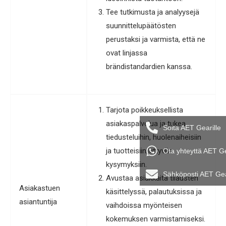
Tee tutkimusta ja analyysejä
suunnittelupäätösten
perustaksi ja varmista, että ne
ovat linjassa
brändistandardien kanssa.
Tarjota poikkeuksellista
asiakaspalvelua ja tukea
Soita AET Gearille
tiedusteluihin, huolenaiheisiin
ja tuotteisiin liittyviin
Ota yhteyttä AET G
kysymyksiin.
Sähköposti AET Ge
Avustaa asiakkaita tilausten
Asiakastuen
käsittelyssä, palautuksissa ja
asiantuntija
vaihdoissa myönteisen
kokemuksen varmistamiseksi.