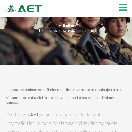
Siirry
sisältöön
Liity tiimiimme
Tule osaksi kasvavaa tiimiämme
Huippuosaamisen edistäminen taktisten varusteluratkaisujen alalla
Vapauta potentiaalisi ja luo tulevaisuutesi dynaamisen tiimimme
kanssa.
Osoitteessa
AET
, etsimme aina lahjakkaita henkilöitä
liittymään tiimiimme ja edistämään tehtäviämme tarjota
korkealaatuisia taktisia laiteratkaisuja, jotka antavat yksilöille