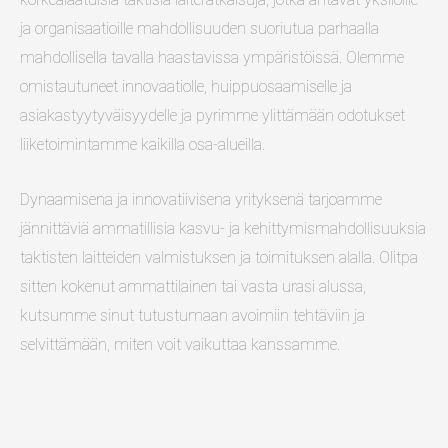
ja organisaatioille mahdollisuuden suoriutua parhaalla
mahdollisella tavalla haastavissa ympäristöissä. Olemme
omistautuneet innovaatiolle, huippuosaamiselle ja
asiakastyytyväisyydelle ja pyrimme ylittämään odotukset
liiketoimintamme kaikilla osa-alueilla.
Dynaamisena ja innovatiivisena yrityksenä tarjoamme
jännittäviä ammatillisia kasvu- ja kehittymismahdollisuuksia
taktisten laitteiden valmistuksen ja toimituksen alalla. Olitpa
sitten kokenut ammattilainen tai vasta urasi alussa,
kutsumme sinut tutustumaan avoimiin tehtäviin ja
selvittämään, miten voit vaikuttaa kanssamme.