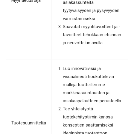
Myyntiedustaja
asiakassuhteita
tyytyväisyyden ja pysyvyyden
varmistamiseksi.
Saavutat myyntitavoitteet ja -
tavoitteet tehokkaan etsinnän
ja neuvottelun avulla.
Luo innovatiivisia ja
visuaalisesti houkuttelevia
malleja tuotteillemme
markkinasuuntausten ja
asiakaspalautteen perusteella.
Tee yhteistyötä
tuotekehitystiimin kanssa
Tuotesuunnittelija
konseptien saattamiseksi
ideoinnista tuotantoon.