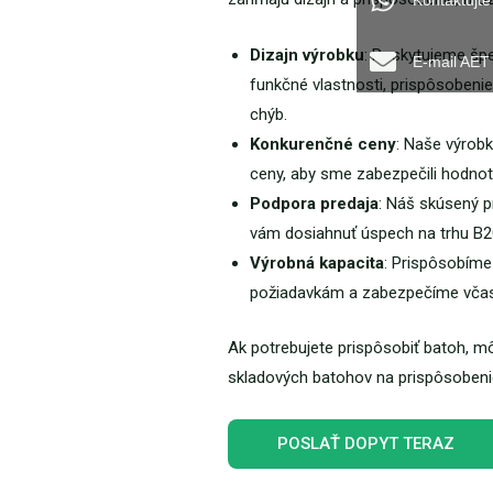
Kontaktujt
Dizajn výrobku
: Poskytujeme špec
E-mail AET
funkčné vlastnosti, prispôsobenie
chýb.
Konkurenčné ceny
: Naše výrob
ceny, aby sme zabezpečili hodnotu
Podpora predaja
: Náš skúsený p
vám dosiahnuť úspech na trhu B2
Výrobná kapacita
: Prispôsobíme
požiadavkám a zabezpečíme včas
Ak potrebujete prispôsobiť batoh, 
skladových batohov na prispôsobeni
POSLAŤ DOPYT TERAZ