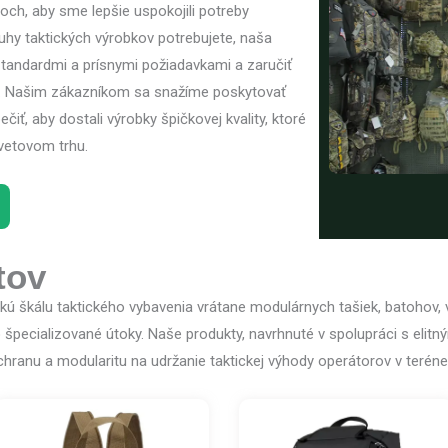
och, aby sme lepšie uspokojili potreby
uhy taktických výrobkov potrebujete, naša
tandardmi a prísnymi požiadavkami a zaručiť
k. Našim zákazníkom sa snažíme poskytovať
čiť, aby dostali výrobky špičkovej kvality, ktoré
vetovom trhu.
tov
kú škálu taktického vybavenia vrátane modulárnych tašiek, batohov, v
špecializované útoky. Naše produkty, navrhnuté v spolupráci s elitný
chranu a modularitu na udržanie taktickej výhody operátorov v teréne