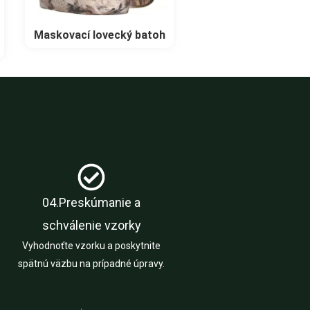
Maskovací lovecký batoh
M
04.Preskúmanie a
schválenie vzorky
Vyhodnoťte vzorku a poskytnite
spätnú väzbu na prípadné úpravy.