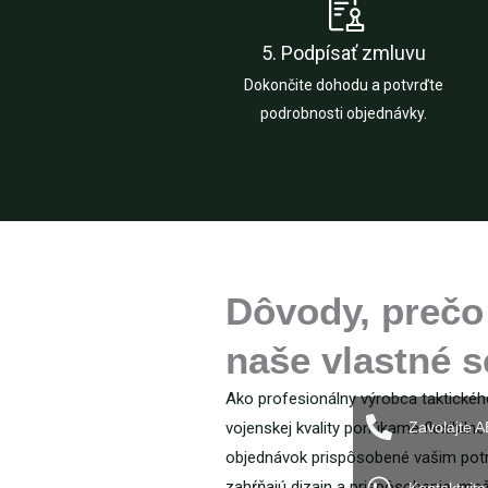
5. Podpísať zmluvu
Dokončite dohodu a potvrďte
podrobnosti objednávky.
Dôvody, prečo 
naše vlastné s
Ako profesionálny výrobca taktickéh
Zavolajte 
vojenskej kvality ponúkame flexibil
objednávok prispôsobené vašim pot
zahŕňajú dizajn a prispôsobenie, mož