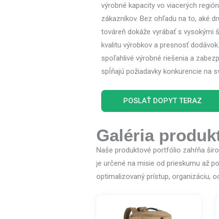
výrobné kapacity vo viacerých región
zákazníkov. Bez ohľadu na to, aké dr
továreň dokáže vyrábať s vysokými š
kvalitu výrobkov a presnosť dodávo
spoľahlivé výrobné riešenia a zabezpe
spĺňajú požiadavky konkurencie na s
POSLAŤ DOPYT TERAZ
Galéria produk
Naše produktové portfólio zahŕňa širo
je určené na misie od prieskumu až po 
optimalizovaný prístup, organizáciu, o