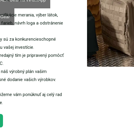
e AET Gear na WhatsApp
ifikácie merania, výber látok,
 Gear
 farieb, návrh loga a odstránenie
ky sú za konkurencieschopné
 vašej investície.
redajný tím je pripravený pomôcť
C.
 náš výrobný plán vašim
né dodanie vašich výrobkov.
môžeme vám ponúknuť aj celý rad
e.