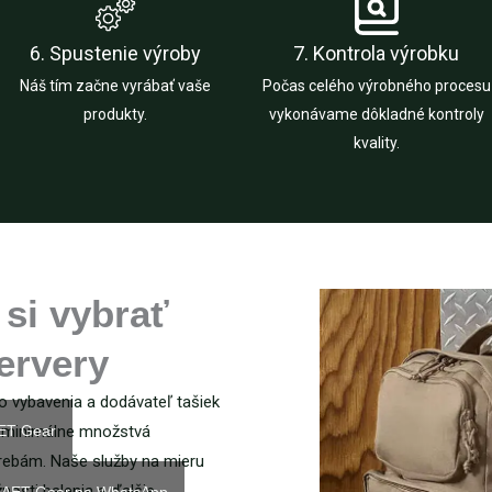
6. Spustenie výroby
7. Kontrola výrobku
Náš tím začne vyrábať vaše
Počas celého výrobného procesu
produkty.
vykonávame dôkladné kontroly
kvality.
si vybrať
ervery
o vybavenia a dodávateľ tašiek
AET Gear
né minimálne množstvá
rebám. Naše služby na mieru
nosti balenia a ďalšie.