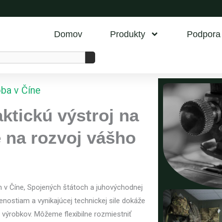
Domov
Produkty
Podpora
oba v Číne
aktickú výstroj na
 na rozvoj vášho
 v Číne, Spojených štátoch a juhovýchodnej
ostiam a vynikajúcej technickej sile dokáže
 výrobkov. Môžeme flexibilne rozmiestniť