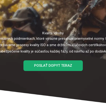
Kvalita výroby
reálnych podmienkach, ktoré výrazne presahuje priemyselné normy.
žiavame procesy kvality ISO a sme držiteľmi kľúčových certifikátov 
abezpečenie kvality je súčasťou každej fázy, od návrhu až po dodávk
POSLAŤ DOPYT TERAZ