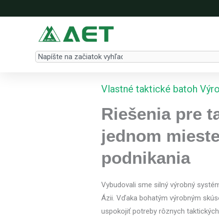
Preskočiť
na
obsah
Search
Vlastné taktické batoh Výr
Riešenia pre t
jednom mieste
podnikania
Vybudovali sme silný výrobný systém
Ázii. Vďaka bohatým výrobným skúsen
uspokojiť potreby rôznych taktických