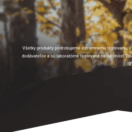
Všetky produkty podrobujeme extrémnemu testovaniu v 
dodávateľov a sú laboratórne testované na odolnosť. Dodr
Z