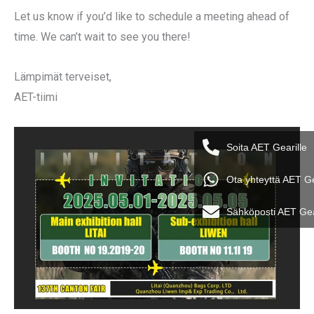
Let us know if you’d like to schedule a meeting ahead of
time. We can’t wait to see you there!
Lämpimät terveiset,
AET-tiimi
Soita AET Gearille
Ota yhteyttä AET G
Sähköposti AET Ge