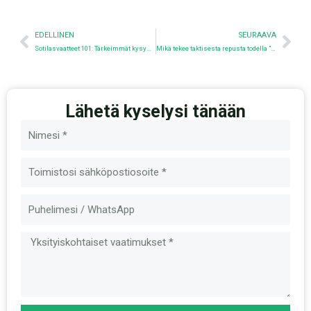
Edellinen
Nex
EDELLINEN
SEURAAVA
Sotilasvaatteet 101: Tärkeimmät kysymykset vastattuina
Mikä tekee taktisesta repusta todella "Mil-Spec"? Valmistajan opas
Lähetä kyselysi tänään
Nimi
Sähköposti
Viesti