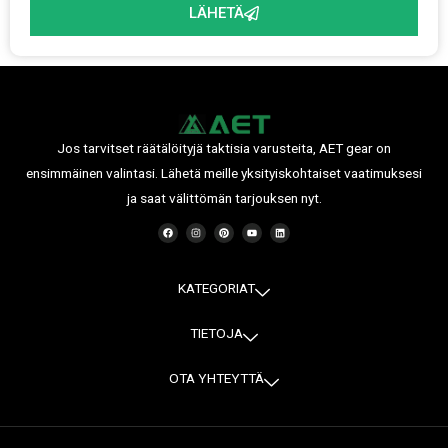
LÄHETÄ
Jos tarvitset räätälöityjä taktisia varusteita, AET gear on
ensimmäinen valintasi. Lähetä meille yksityiskohtaiset vaatimuksesi
ja saat välittömän tarjouksen nyt.
F
I
P
Y
L
a
n
i
o
i
c
s
n
u
n
e
t
t
t
k
b
a
e
u
e
o
g
r
b
d
o
r
e
e
i
KATEGORIAT
k
a
s
n
m
t
TIETOJA
OTA YHTEYTTÄ