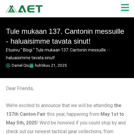
Siirry
sisältöön
Tule mukaan 137. Cantonin messuille
- haluaisimme tavata sinut!
Etusivu
"
Blogi
"
Tule mukaan 137. Cantonin messuille -
haluaisimme tavata sinut!
Daniel Qiu
huhtikuu 21, 2025
Dear Friends,
We’re excited to announce that we will be attending
the
137th Canton Fair
this year, happening from
May 1st to
May 5th, 2025
! We’d be honored if you could stop by and
check out our newest tactical gear collections, from