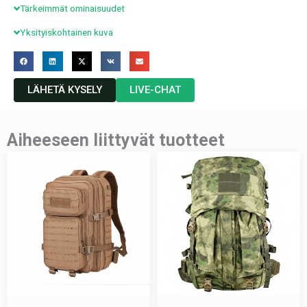
Tärkeimmät ominaisuudet
Yksityiskohtainen kuva
LÄHETÄ KYSELY
LIVE-CHAT
Aiheeseen liittyvät tuotteet