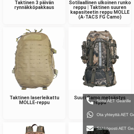
Taktinen 3 päivän
Sotilaallinen ulkoinen runko
rynnäkköpakkaus
reppu | Taktinen suuren
kapasiteetin reppu MOLLE
(A-TACS FG Camo)
Taktinen laserleikattu
Suuri Camo metsästys
Soita AET Gearille
MOLLE-reppu
reppu
Ota yhteyttä AET G
Sähköposti AET Ge