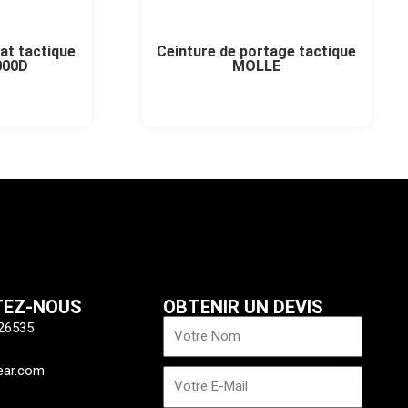
at tactique
Ceinture de portage tactique
000D
MOLLE
TEZ-NOUS
OBTENIR UN DEVIS
Nom
26535
ear.com
E-
mail