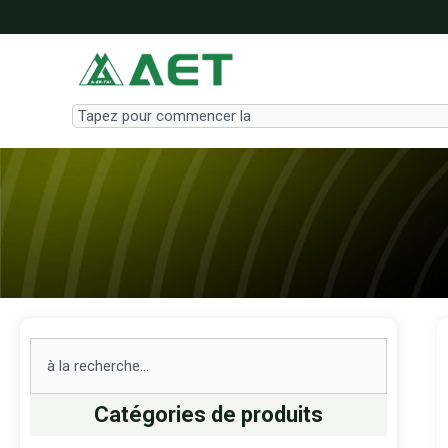
Aller
au
contenu
Search
Search
Catégories de produits