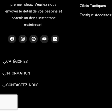
premier choix. Veuillez nous
Gilets Tactiques
envoyer le détail de vos besoins et
Tactique Accessoir
obtenir un devis instantané
maintenant.
F
I
P
Y
L
a
n
i
o
i
c
s
n
u
n
e
t
t
t
k
b
a
e
u
e
o
g
r
b
d
CATÉGORIES
o
r
e
e
i
k
a
s
n
m
t
INFORMATION
CONTACTEZ-NOUS