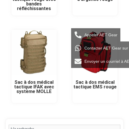
bandes
réfléchissantes
Appeler AET Gear
Contacter AET Gear su
Envoyer un courriel à A
Sac à dos médical
Sac à dos médical
tactique IFAK avec
tactique EMS rouge
système MOLLE
Search