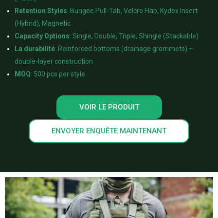
Retention Styles
: Bungee Pull-Tab, Velcro Flap, Kydex Insert
(Hybrid), Magnetic
Capacity Options
: Single, Double, Triple, Shingle (Stackable)
La durabilité
: Reinforced bottoms (drainage grommets) +
double-layer construction
MOQ
: 500 pcs per style
VOIR LE PRODUIT
ENVOYER ENQUÊTE MAINTENANT