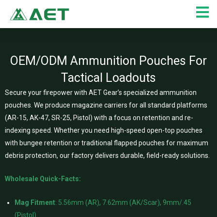
Aller
au
contenu
OEM/ODM Ammunition Pouches For
Tactical Loadouts
Secure your firepower with AET Gear’s specialized ammunition
pouches. We produce magazine carriers for all standard platforms
(AR-15, AK-47, SR-25, Pistol) with a focus on retention and re-
indexing speed. Whether you need high-speed open-top pouches
with bungee retention or traditional flapped pouches for maximum
debris protection, our factory delivers durable, field-ready solutions.
Wholesale Quick-Facts:
Mag Fitment
: 5.56mm (AR), 7.62mm (AK/Scar), 9mm/.45
(Pistol)