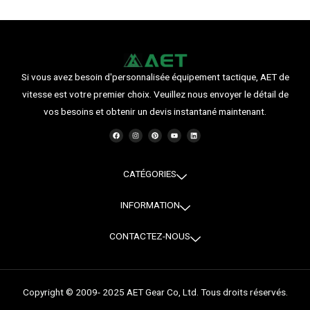
Si vous avez besoin d'personnalisée équipement tactique, AET de
vitesse est votre premier choix. Veuillez nous envoyer le détail de
vos besoins et obtenir un devis instantané maintenant.
F
I
P
Y
L
a
n
i
o
i
c
s
n
u
n
e
t
t
t
k
b
a
e
u
e
o
g
r
b
d
o
r
e
e
i
CATÉGORIES
k
a
s
n
m
t
INFORMATION
CONTACTEZ-NOUS
Copyright © 2009- 2025 AET Gear Co, Ltd. Tous droits réservés.