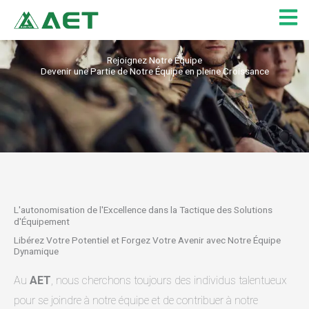
Aller
au
contenu
Rejoignez Notre Équipe
Devenir une Partie de Notre Équipe en pleine Croissance
L'autonomisation de l'Excellence dans la Tactique des Solutions
d'Équipement
Libérez Votre Potentiel et Forgez Votre Avenir avec Notre Équipe
Dynamique
Au
AET
, nous cherchons toujours des individus talentueux
pour se joindre à notre équipe et de contribuer à notre