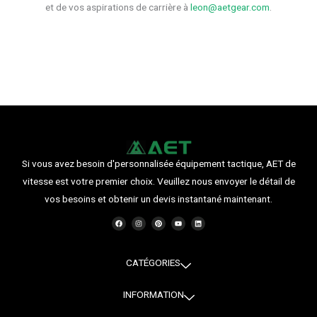
et de vos aspirations de carrière à
leon@aetgear.com
.
Si vous avez besoin d'personnalisée équipement tactique, AET de
vitesse est votre premier choix. Veuillez nous envoyer le détail de
vos besoins et obtenir un devis instantané maintenant.
F
I
P
Y
L
a
n
i
o
i
c
s
n
u
n
e
t
t
t
k
b
a
e
u
e
o
g
r
b
d
o
r
e
e
i
CATÉGORIES
k
a
s
n
m
t
INFORMATION