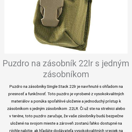
Puzdro na zásobník 22lr s jedným
zásobníkom
Puzdro na zásobníky Single Stack 22lr je navrhnuté s ohľadom na
presnosť a funkčnosť. Toto puzdro je vyrobené z vysokokvalitných
materiálov a ponúka spoľahlivé uloženie a jednoduchý prístup k
zásobníkom s jedným zásobníkom .22LR. Či už ste na strelnici alebo
v teréne, toto puzdro zaručuje, že vaše zásobníky budú bezpečne
uložené na svojom mieste a zároveň zostanú ľahko dostupné na
rýchle nabitie. ak hľadáte dodávateľa vysokokvalitných vreciek na