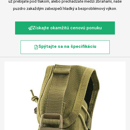
už prebíjate pod tlakom, alebo prechádzate medzi zbraňami, naše
puzdro zakaždým zabezpečí hladký a bezproblémový výkon.
Získajte okamžitú cenovú ponuku
Spýtajte sa na špecifikáciu