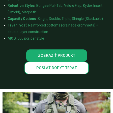
Retention Styles
: Bungee Pull-Tab, Velcro Flap, Kydex Insert
(Hybrid), Magnetic
Capacity Options
: Single, Double, Triple, Shingle (Stackable)
Trvanlivosť
: Reinforced bottoms (drainage grommets) +
double-layer construction
MOQ
: 500 pcs per style
ZOBRAZIŤ PRODUKT
POSLAŤ DOPYT TERAZ