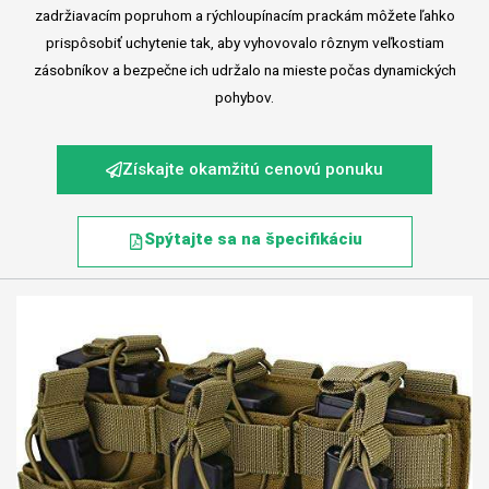
zadržiavacím popruhom a rýchloupínacím prackám môžete ľahko
prispôsobiť uchytenie tak, aby vyhovovalo rôznym veľkostiam
zásobníkov a bezpečne ich udržalo na mieste počas dynamických
pohybov.
Získajte okamžitú cenovú ponuku
Spýtajte sa na špecifikáciu