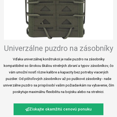
Univerzálne puzdro na zásobníky
Vďaka univerzálnej konštrukcii je naše puzdro na zásobníky
kompatibilné so širokou škálou strelných zbraní a typov zásobníkov, čo
vám umožní nosiť rôzne kalibre a kapacity bez potreby viacerých
puzdier. Od pištoľových zásobníkov až po puškové zásobníky - naše
univerzálne puzdro sa prispôsobí vašim požiadavkám na vybavenie, čím
poskytuje maximálnu flexibilitu na bojisku alebo na strelnici.
Získajte okamžitú cenovú ponuku