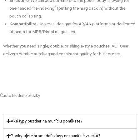
Structure
: We can add stiffeners to the pouch body, allowing for
one-handed “re-indexing” (putting the mag back in) without the
pouch collapsing.
Kompatibilita
: Universal designs for AR/AK platforms or dedicated
fitments for MP5/Pistol magazines.
Whether you need single, double, or shingle-style pouches, AET Gear
delivers durable stitching and consistent quality for bulk orders.
Často kladené otázky
Aké typy puzdier na muníciu ponúkate?
Poskytujete hromadné zľavy na muničné vrecká?