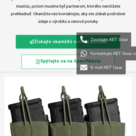
muníciu, potom musíme byť partnerom, ktorého nemôžete
prehliadnuť. Okamžite nás kontaktujte, aby ste získali podrobné
údaje o výrobku a cenové ponuky
Zavolajte AET Gear
Získajte okamžitú cenovú ponuku
Kontaktujte AET Gear 
Spýtajte sa na špecifikáciu
E-mail AET Gear