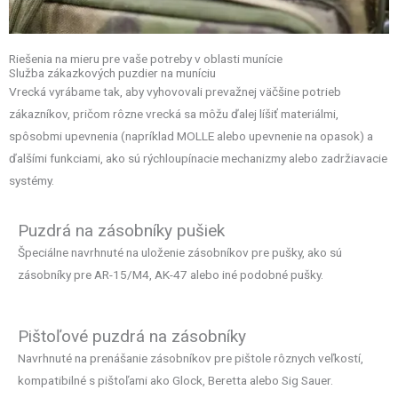
Riešenia na mieru pre vaše potreby v oblasti munície
Služba zákazkových puzdier na muníciu
Vrecká vyrábame tak, aby vyhovovali prevažnej väčšine potrieb
zákazníkov, pričom rôzne vrecká sa môžu ďalej líšiť materiálmi,
spôsobmi upevnenia (napríklad MOLLE alebo upevnenie na opasok) a
ďalšími funkciami, ako sú rýchloupínacie mechanizmy alebo zadržiavacie
systémy.
Puzdrá na zásobníky pušiek
Špeciálne navrhnuté na uloženie zásobníkov pre pušky, ako sú
zásobníky pre AR-15/M4, AK-47 alebo iné podobné pušky.
Pištoľové puzdrá na zásobníky
Navrhnuté na prenášanie zásobníkov pre pištole rôznych veľkostí,
kompatibilné s pištoľami ako Glock, Beretta alebo Sig Sauer.