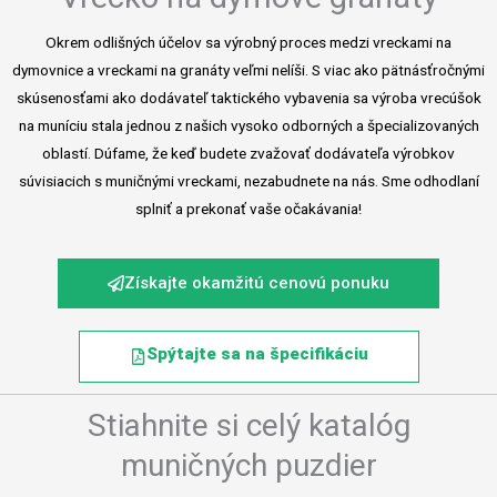
Okrem odlišných účelov sa výrobný proces medzi vreckami na
dymovnice a vreckami na granáty veľmi nelíši. S viac ako pätnásťročnými
skúsenosťami ako dodávateľ taktického vybavenia sa výroba vrecúšok
na muníciu stala jednou z našich vysoko odborných a špecializovaných
oblastí. Dúfame, že keď budete zvažovať dodávateľa výrobkov
súvisiacich s muničnými vreckami, nezabudnete na nás. Sme odhodlaní
splniť a prekonať vaše očakávania!
Získajte okamžitú cenovú ponuku
Spýtajte sa na špecifikáciu
Stiahnite si celý katalóg
muničných puzdier