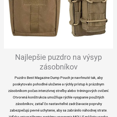
Najlepšie puzdro na výsyp
zásobníkov
Puzdro Best Magazine Dump Pouch je navrhnuté tak, aby
poskytovalo pohodlné uloženie a rýchly prístup k prázdnym
zásobníkom počas intenzívnej streľby alebo tréningových cvičení.
Otvorená konštrukcia umožňuje rýchle vysypanie použitých
zásobníkov, zatiaľ čo nastaviteľné zadržiavacie popruhy
zabezpečujú pevné uchytenie, aby sa zabránilo náhodnej strate.
Vďaka univerzálnemu systému upevnenia MOLLE môžete vrecko