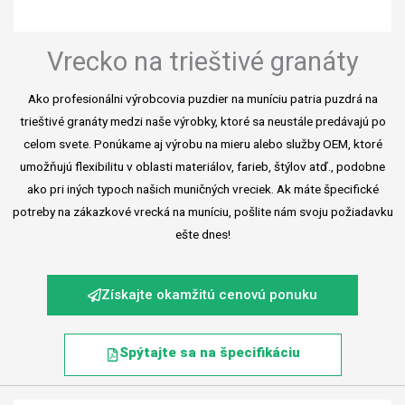
Vrecko na trieštivé granáty
Ako profesionálni výrobcovia puzdier na muníciu patria puzdrá na
trieštivé granáty medzi naše výrobky, ktoré sa neustále predávajú po
celom svete. Ponúkame aj výrobu na mieru alebo služby OEM, ktoré
umožňujú flexibilitu v oblasti materiálov, farieb, štýlov atď., podobne
ako pri iných typoch našich muničných vreciek. Ak máte špecifické
potreby na zákazkové vrecká na muníciu, pošlite nám svoju požiadavku
ešte dnes!
Získajte okamžitú cenovú ponuku
Spýtajte sa na špecifikáciu