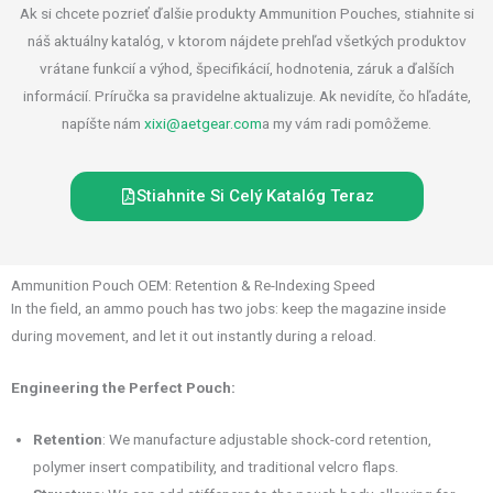
Ak si chcete pozrieť ďalšie produkty Ammunition Pouches, stiahnite si
náš aktuálny katalóg, v ktorom nájdete prehľad všetkých produktov
vrátane funkcií a výhod, špecifikácií, hodnotenia, záruk a ďalších
informácií. Príručka sa pravidelne aktualizuje. Ak nevidíte, čo hľadáte,
napíšte nám
xixi@aetgear.com
a my vám radi pomôžeme.
Stiahnite Si Celý Katalóg Teraz
Ammunition Pouch OEM: Retention & Re-Indexing Speed
In the field, an ammo pouch has two jobs: keep the magazine inside
during movement, and let it out instantly during a reload.
Engineering the Perfect Pouch:
Retention
: We manufacture adjustable shock-cord retention,
polymer insert compatibility, and traditional velcro flaps.