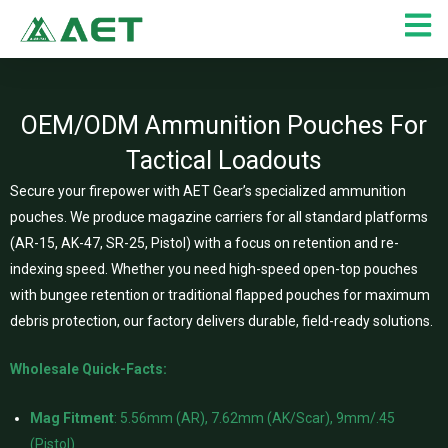
Preskočiť
na
obsah
OEM/ODM Ammunition Pouches For
Tactical Loadouts
Secure your firepower with AET Gear’s specialized ammunition
pouches. We produce magazine carriers for all standard platforms
(AR-15, AK-47, SR-25, Pistol) with a focus on retention and re-
indexing speed. Whether you need high-speed open-top pouches
with bungee retention or traditional flapped pouches for maximum
debris protection, our factory delivers durable, field-ready solutions.
Wholesale Quick-Facts:
Mag Fitment
: 5.56mm (AR), 7.62mm (AK/Scar), 9mm/.45
(Pistol)