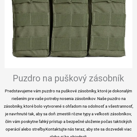
Puzdro na puškový zásobník
Predstavujeme vám puzdro na puškové zásobníky, ktoré je dokonalým
riešením pre vaše potreby nosenia zásobníkov. Naše puzdro na
zásobníky, ktoré bolo vytvorené s ohľadom na odolnosť a všestrannosť,
je navrhnuté tak, aby sa doň zmestili rôzne typy a veľkosti zásobníkov,
čím vám poskytne ľahký prístup a bezpečné uloženie počas taktických
operácií alebo streľby.Kontaktujte nás teraz, aby ste sa dozvedeli viac
alebo si ho objednali.