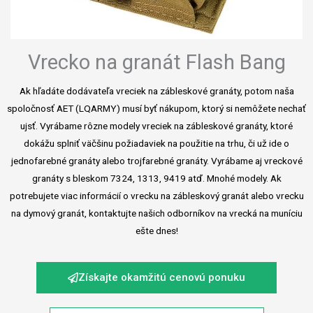
Vrecko na granát Flash Bang
Ak hľadáte dodávateľa vreciek na zábleskové granáty, potom naša
spoločnosť AET (LQARMY) musí byť nákupom, ktorý si nemôžete nechať
ujsť. Vyrábame rôzne modely vreciek na zábleskové granáty, ktoré
dokážu splniť väčšinu požiadaviek na použitie na trhu, či už ide o
jednofarebné granáty alebo trojfarebné granáty. Vyrábame aj vreckové
granáty s bleskom 7324, 1313, 9419 atď. Mnohé modely. Ak
potrebujete viac informácií o vrecku na zábleskový granát alebo vrecku
na dymový granát, kontaktujte našich odborníkov na vrecká na muníciu
ešte dnes!
Získajte okamžitú cenovú ponuku