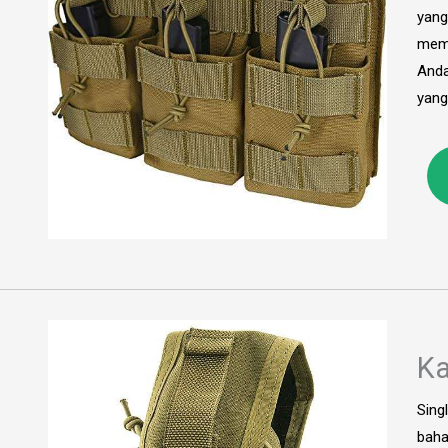
yang
memu
Anda
yang
Ka
Sing
baha