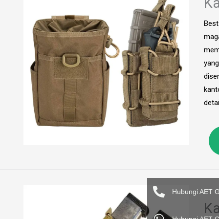
Ka
Best
maga
memu
yang
dise
kant
detai
Hubungi AET 
Ka