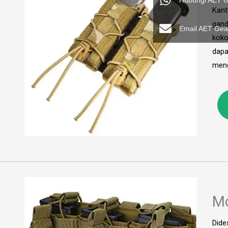
Hubungi AET G
Kant
gand
Email AET Gea
koko
dapa
meng
Mo
Dide