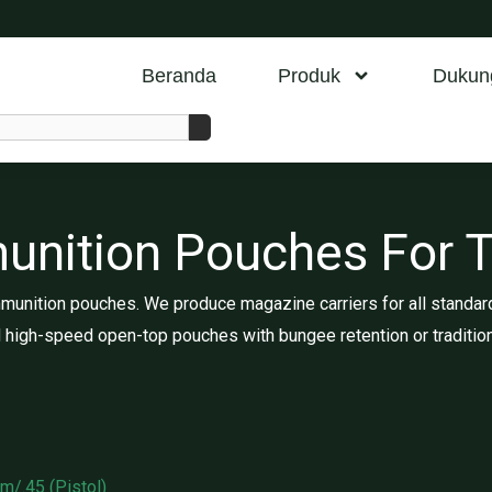
Beranda
Produk
Dukun
tion Pouches For Ta
munition pouches. We produce magazine carriers for all standard
 high-speed open-top pouches with bungee retention or traditio
m/.45 (Pistol)