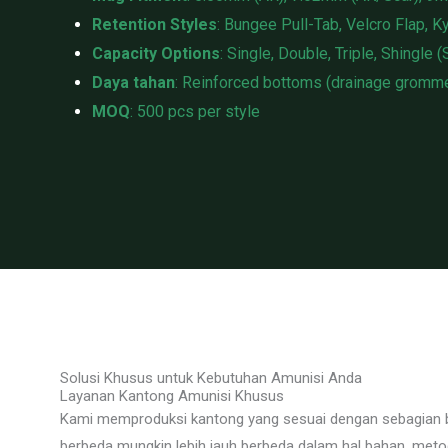
Retention Styles
: Bungee Pull-Tab, Velcro Flap, K
Capacity Options
: Single, Double, Triple, Shingle 
Daya tahan
: Reinforced bottoms (drainage gromme
MOQ
: 500 pcs per style
Solusi Khusus untuk Kebutuhan Amunisi Anda
Layanan Kantong Amunisi Khusus
Kami memproduksi kantong yang sesuai dengan sebagian b
berbeda mungkin lebih jauh berbeda dalam hal bahan, me