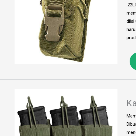
.22L
mema
diis
haru
prod
Ka
Memp
Dibu
meng