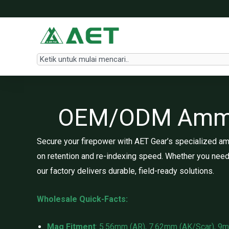
Lewati
ke
konten
Search
OEM/ODM Ammuni
Secure your firepower with AET Gear’s specialized am
on retention and re-indexing speed. Whether you need
our factory delivers durable, field-ready solutions.
Wholesale Quick-Facts:
Mag Fitment
: 5.56mm (AR), 7.62mm (AK/Scar), 9m