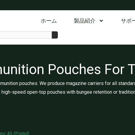
ホーム
製品紹介
サポ
tion Pouches For Ta
munition pouches. We produce magazine carriers for all standard
 high-speed open-top pouches with bungee retention or traditio
m/.45 (Pistol)