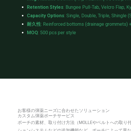
Retention Styles
: Bungee Pull-Tab, Velcro Flap, K
Capacity Options
: Single, Double, Triple, Shingle 
耐久性
: Reinforced bottoms (drainage grommets) +
MOQ
: 500 pcs per style
お客様の弾薬ニーズに合わせたソリューション
カスタム弾薬ポーチサービス
ポーチの素材、取り付け方法（MOLLEやベルトへの取
ションシステムなどの追加機能など、ポーチによって異