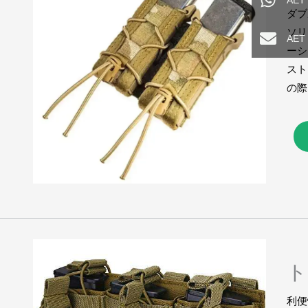
AET
ダブ
ソリ
AE
ーシ
スト
の際
ト
利便