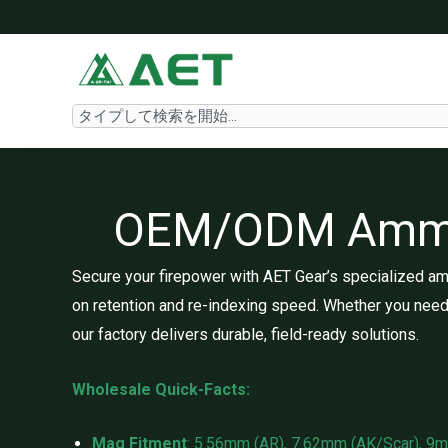
内
容
を
ス
Search
キ
ッ
プ
OEM/ODM Ammuni
Secure your firepower with AET Gear’s specialized am
on retention and re-indexing speed. Whether you need
our factory delivers durable, field-ready solutions.
Wholesale Quick-Facts:
Mag Fitment
: 5.56mm (AR), 7.62mm (AK/Scar), 9m