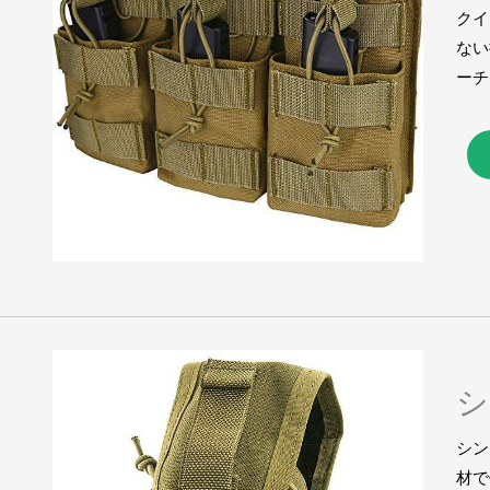
クイ
ない
ーチ
シ
シン
材で