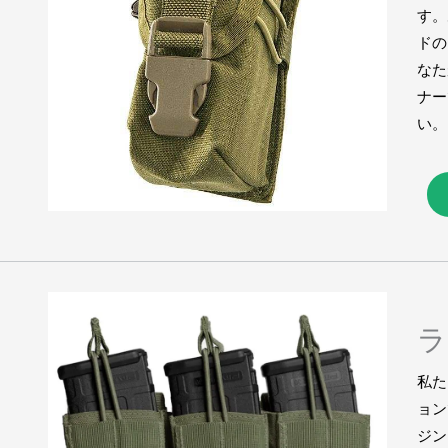
す。
ドの
なた
ナー
い。
ラ
私た
ョン
ジン