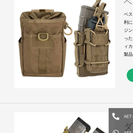
ベ
ベス
利に
ジン
った
ィカ
製品
AE
ダ