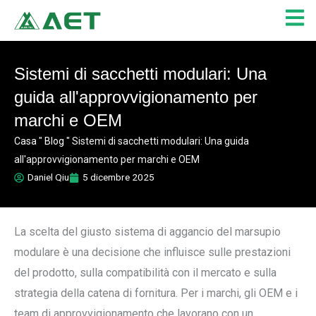
Vai
al
contenuto
Sistemi di sacchetti modulari: Una
guida all'approvvigionamento per
marchi e OEM
Casa
"
Blog
"
Sistemi di sacchetti modulari: Una guida
all'approvvigionamento per marchi e OEM
Daniel Qiu
5 dicembre 2025
La scelta del giusto sistema di aggancio del marsupio
modulare è una decisione che influisce sulle prestazioni
del prodotto, sulla compatibilità con il mercato e sulla
strategia della catena di fornitura. Per i marchi, gli OEM e i
team di approvvigionamento che lavorano con un