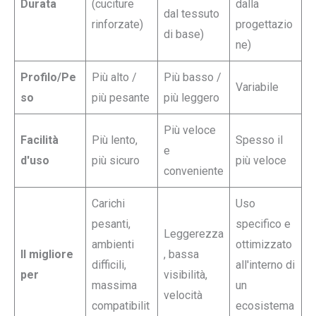
Durata
(cuciture
dalla
dal tessuto
rinforzate)
progettazio
di base)
ne)
Profilo/Pe
Più alto /
Più basso /
Variabile
so
più pesante
più leggero
Più veloce
Facilità
Più lento,
Spesso il
e
d'uso
più sicuro
più veloce
conveniente
Carichi
Uso
pesanti,
specifico e
Leggerezza
ambienti
ottimizzato
Il migliore
, bassa
difficili,
all'interno di
per
visibilità,
massima
un
velocità
compatibilit
ecosistema