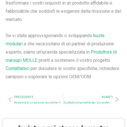
trasformare i vostri requisiti in un prodotto affidabile e
fabbricabile che soddisfi le esigenze della missione e del
mercato.
Se vi state approvvigionando o sviluppando
buste
modulari
e che necessitano di un partner di produzione
esperto, siamo un'azienda specializzata in
Produttore di
marsupi MOLLE
pronti a sostenere il vostro progetto.
Contattateci
per discutere le vostre specifiche, richiedere
campioni o esplorare le opzioni OEM/ODM.
Prev
Nex
PRECEDENTE
AVANTI
Anatomia di un borsone resistente: Punti di stress e strategie di rinforzo
Giubbotti antiproiettile per uso professionale: Guida all'approvvigionamento e alle specifiche