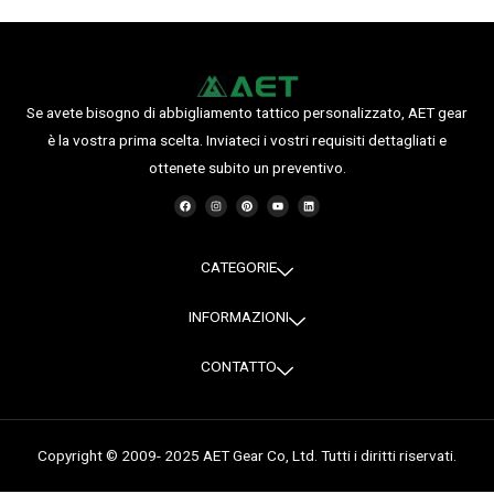
Se avete bisogno di abbigliamento tattico personalizzato, AET gear
è la vostra prima scelta. Inviateci i vostri requisiti dettagliati e
ottenete subito un preventivo.
F
I
P
Y
L
a
n
i
o
i
c
s
n
u
n
e
t
t
t
k
b
a
e
u
e
o
g
r
b
d
o
r
e
e
i
CATEGORIE
k
a
s
n
m
t
INFORMAZIONI
CONTATTO
Copyright © 2009- 2025 AET Gear Co, Ltd. Tutti i diritti riservati.