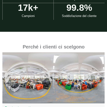
18
k+
99.8
%
Campioni
Soddisfazione del cliente
Perché i clienti ci scelgono