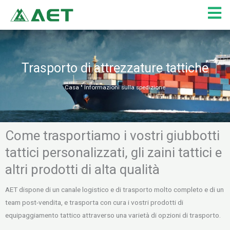
Vai
al
contenuto
Trasporto di attrezzature tattiche
Casa
"
Informazioni sulla spedizione
Come trasportiamo i vostri giubbotti
tattici personalizzati, gli zaini tattici e
altri prodotti di alta qualità
AET dispone di un canale logistico e di trasporto molto completo e di un
team post-vendita, e trasporta con cura i vostri prodotti di
equipaggiamento tattico attraverso una varietà di opzioni di trasporto.