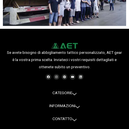
Se avete bisogno di abbigliamento tattico personalizzato, AET gear
è la vostra prima scelta. Inviateci i vostri requisiti dettagliati e
ottenete subito un preventivo.
F
I
P
Y
L
a
n
i
o
i
c
s
n
u
n
e
t
t
t
k
b
a
e
u
e
o
g
r
b
d
o
r
e
e
i
CATEGORIE
k
a
s
n
m
t
INFORMAZIONI
CONTATTO