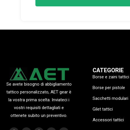
CATEGORIE
Borse e zaini tattici
Se avete bisogno di abbigliamento
Borse per pistole
tattico personalizzato, AET gear è
Sacchetti modulari
la vostra prima scelta. Inviateci i
vostri requisiti dettagliati e
Gilet tattici
ottenete subito un preventivo.
Accessori tattici
F
I
P
Y
L