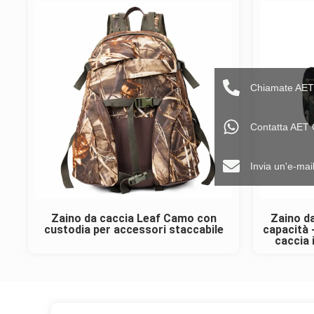
Chiamate AET
Contatta AET
Invia un'e-ma
Zaino da caccia Leaf Camo con
Zaino d
custodia per accessori staccabile
capacità 
caccia 