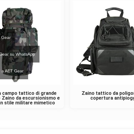
 Gear
 Gear su WhatsApp
il a AET Gear
a campo tattico di grande
Zaino tattico da polig
- Zaino da escursionismo e
copertura antipiog
in stile militare mimetico