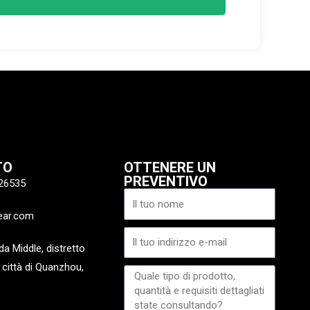
TO
OTTENERE UN
PREVENTIVO
26535
Nome
ear.com
Email
a Middle, distretto
 città di Quanzhou,
Messaggio