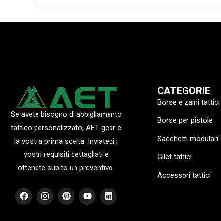
CATEGORIE
Borse e zaini tattici
Se avete bisogno di abbigliamento
Borse per pistole
tattico personalizzato, AET gear è
Sacchetti modulari
la vostra prima scelta. Inviateci i
vostri requisiti dettagliati e
Gilet tattici
ottenete subito un preventivo.
Accessori tattici
F
I
P
Y
L
a
n
i
o
i
c
s
n
u
n
e
t
t
t
k