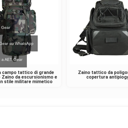
 Gear
 Gear su WhatsApp
il a AET Gear
a campo tattico di grande
Zaino tattico da polig
- Zaino da escursionismo e
copertura antipiog
in stile militare mimetico