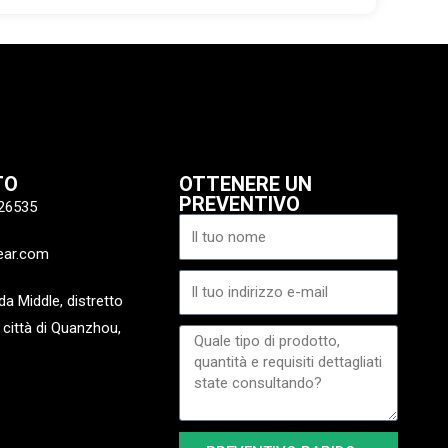
TO
OTTENERE UN
PREVENTIVO
26535
Nome
ear.com
Email
a Middle, distretto
 città di Quanzhou,
Messaggio