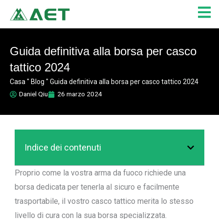
Vai
al
contenuto
Guida definitiva alla borsa per casco
tattico 2024
Casa
"
Blog
"
Guida definitiva alla borsa per casco tattico 2024
Daniel Qiu
26 marzo 2024
Indice dei contenuti
Proprio come la vostra arma da fuoco richiede una
borsa dedicata per tenerla al sicuro e facilmente
trasportabile, il vostro casco tattico merita lo stesso
livello di cura con la sua borsa specializzata.