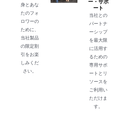
ー・サポ
身とあな
ート
たのフォ
当社との
ロワーの
パートナ
ために、
ーシップ
当社製品
を最大限
の限定割
に活用す
引をお楽
るための
しみくだ
専用サポ
さい。
ートとリ
ソースを
ご利用い
ただけま
す。