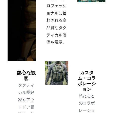
ロフェッシ
ョナルに信
頼される高
品質なタク
ティカル装
備を展示。
熱心な観
カスタ
ム・コラ
客
ボレーシ
タクティ
ョン
カル愛好
私たちと
家やアウ
のコラボ
トドア冒
レーショ