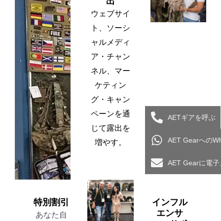
出
ウェブサイ
ト、ソーシ
ャルメディ
ア・チャン
ネル、マー
ケティン
グ・キャン
ペーンを通
AETギアを呼ぶ
じて露出を
AET Gearへの
増やす。
AET Gearに
特別割引
インフル
エンサ
あなた自