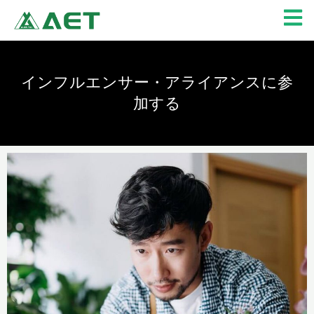
内
容
を
ス
キ
インフルエンサー・アライアンスに参
ッ
加する
プ