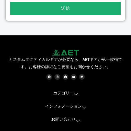
送信
カスタムタクティカルギアが必要なら、AETギアが第一候補で
す。お客様の詳細なご要望をお聞かせください。
フ
イ
ピ
Y
リ
ェ
ン
ン
o
ン
イ
ス
タ
u
ク
ス
タ
レ
t
ト
ブ
グ
ス
u
イ
ッ
ラ
ト
b
ン
ク
ム
e
カテゴリー
インフォメーション
お問い合わせ