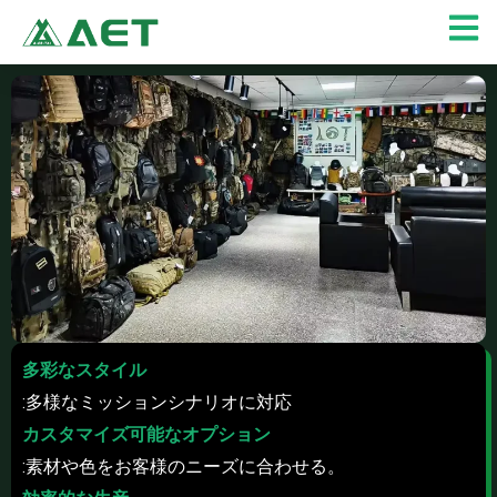
内
容
を
ス
キ
ッ
プ
多彩なスタイル
:多様なミッションシナリオに対応
カスタマイズ可能なオプション
:素材や色をお客様のニーズに合わせる。