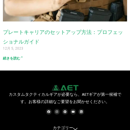
プレートキャリアのセットアップ方法：プロフェッ
ショナルガイド
12月 5, 2023
続きを読む "
カスタムタクティカルギアが必要なら、AETギアが第一候補で
す。お客様の詳細なご要望をお聞かせください。
フ
イ
ピ
Y
リ
ェ
ン
ン
o
ン
イ
ス
タ
u
ク
ス
タ
レ
t
ト
ブ
グ
ス
u
イ
ッ
ラ
ト
b
ン
ク
ム
e
カテゴリー