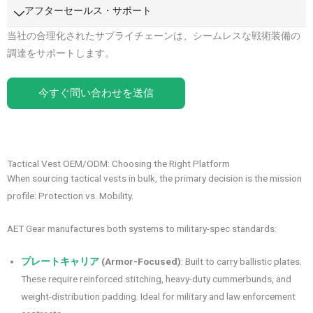
アフターセールス・サポート
当社の合理化されたサプライチェーンは、シームレスな戦術装備の
調達をサポートします。
今すぐ問い合わせを送信
Tactical Vest OEM/ODM: Choosing the Right Platform
When sourcing tactical vests in bulk, the primary decision is the mission
profile: Protection vs. Mobility.
AET Gear manufactures both systems to military-spec standards:
プレートキャリア
(Armor-Focused)
: Built to carry ballistic plates.
These require reinforced stitching, heavy-duty cummerbunds, and
weight-distribution padding. Ideal for military and law enforcement