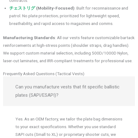
contracts.
チェストリグ
(Mobility-Focused)
: Built for reconnaissance and
patrol. No plate protection; prioritized for lightweight speed,
breathability, and rapid access to magazines and comms.
Manufacturing Standards
: All our vests feature customizable bartack
reinforcements at high-stress points (shoulder straps, drag handles).
We support custom material selection, including 500D/1000D Nylon,
laser-cut laminates, and IRR-compliant treatments for professional use.
Frequently Asked Questions (Tactical Vests)
Can you manufacture vests that fit specific ballistic
plates (SAPI/ESAPI)?
Yes. As an OEM factory, we tailor the plate bag dimensions
to your exact specifications. Whether you use standard
SAPI cuts (Small to XL) or proprietary shooter cuts, we