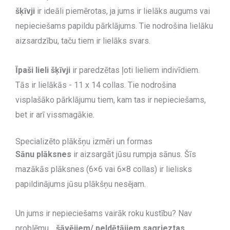
šķīvji
ir ideāli piemērotas, ja jums ir lielāks augums vai
nepieciešams papildu pārklājums. Tie nodrošina lielāku
aizsardzību, taču tiem ir lielāks svars.
Īpaši lieli šķīvji
ir paredzētas ļoti lieliem indivīdiem.
Tās ir lielākās - 11 x 14 collas. Tie nodrošina
visplašāko pārklājumu tiem, kam tas ir nepieciešams,
bet ir arī vissmagākie.
Specializēto plākšņu izmēri un formas
Sānu plāksnes
ir aizsargāt jūsu rumpja sānus. Šīs
mazākās plāksnes (6×6 vai 6×8 collas) ir lielisks
papildinājums jūsu plākšņu nesējam.
Un jums ir nepieciešams vairāk roku kustību? Nav
problēmu. .
šāvējiem/ peldētājiem sagrieztas