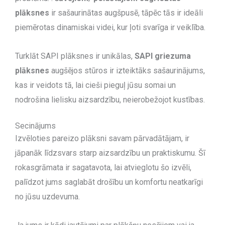
plāksnes
ir sašaurinātas augšpusē, tāpēc tās ir ideāli
piemērotas dinamiskai videi, kur ļoti svarīga ir veiklība.
Turklāt SAPI plāksnes ir unikālas,
SAPI griezuma
plāksnes
augšējos stūros ir izteiktāks sašaurinājums,
kas ir veidots tā, lai cieši pieguļ jūsu somai un
nodrošina lielisku aizsardzību, neierobežojot kustības.
Secinājums
Izvēloties pareizo plāksni savam pārvadātājam, ir
jāpanāk līdzsvars starp aizsardzību un praktiskumu. Šī
rokasgrāmata ir sagatavota, lai atvieglotu šo izvēli,
palīdzot jums saglabāt drošību un komfortu neatkarīgi
no jūsu uzdevuma.