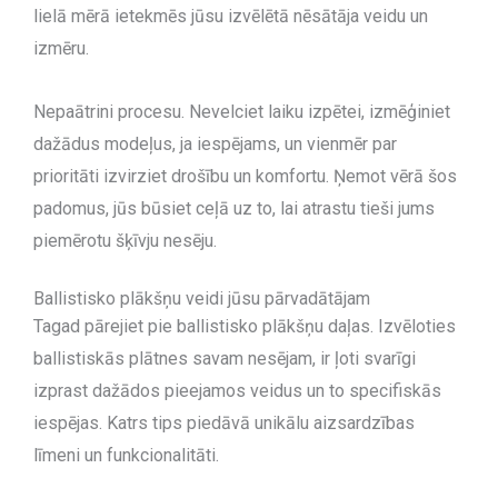
lielā mērā ietekmēs jūsu izvēlētā nēsātāja veidu un
izmēru.
Nepaātrini procesu. Nevelciet laiku izpētei, izmēģiniet
dažādus modeļus, ja iespējams, un vienmēr par
prioritāti izvirziet drošību un komfortu. Ņemot vērā šos
padomus, jūs būsiet ceļā uz to, lai atrastu tieši jums
piemērotu šķīvju nesēju.
Ballistisko plākšņu veidi jūsu pārvadātājam
Tagad pārejiet pie ballistisko plākšņu daļas. Izvēloties
ballistiskās plātnes savam nesējam, ir ļoti svarīgi
izprast dažādos pieejamos veidus un to specifiskās
iespējas. Katrs tips piedāvā unikālu aizsardzības
līmeni un funkcionalitāti.