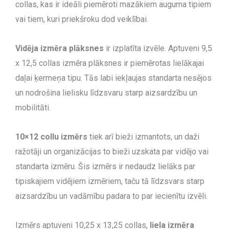
collas, kas ir ideāli piemēroti mazākiem auguma tipiem
vai tiem, kuri priekšroku dod veiklībai.
Vidēja izmēra plāksnes
ir izplatīta izvēle. Aptuveni 9,5
x 12,5 collas izmēra plāksnes ir piemērotas lielākajai
daļai ķermeņa tipu. Tās labi iekļaujas standarta nesējos
un nodrošina lielisku līdzsvaru starp aizsardzību un
mobilitāti.
10×12 collu izmērs
tiek arī bieži izmantots, un daži
ražotāji un organizācijas to bieži uzskata par vidējo vai
standarta izmēru. Šis izmērs ir nedaudz lielāks par
tipiskajiem vidējiem izmēriem, taču tā līdzsvars starp
aizsardzību un vadāmību padara to par iecienītu izvēli.
Izmērs aptuveni 10,25 x 13,25 collas,
liela izmēra