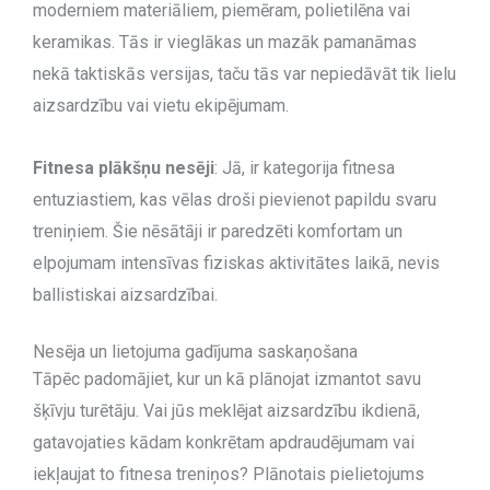
moderniem materiāliem, piemēram, polietilēna vai
keramikas. Tās ir vieglākas un mazāk pamanāmas
nekā taktiskās versijas, taču tās var nepiedāvāt tik lielu
aizsardzību vai vietu ekipējumam.
Fitnesa plākšņu nesēji
: Jā, ir kategorija fitnesa
entuziastiem, kas vēlas droši pievienot papildu svaru
treniņiem. Šie nēsātāji ir paredzēti komfortam un
elpojumam intensīvas fiziskas aktivitātes laikā, nevis
ballistiskai aizsardzībai.
Nesēja un lietojuma gadījuma saskaņošana
Tāpēc padomājiet, kur un kā plānojat izmantot savu
šķīvju turētāju. Vai jūs meklējat aizsardzību ikdienā,
gatavojaties kādam konkrētam apdraudējumam vai
iekļaujat to fitnesa treniņos? Plānotais pielietojums