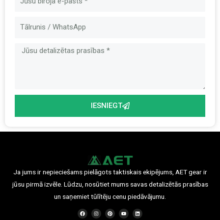
pasts
Ziņa
IESNIEGT
Ja jums ir nepieciešams pielāgots taktiskais ekipējums, AET gear ir
jūsu pirmā izvēle. Lūdzu, nosūtiet mums savas detalizētās prasības
un saņemiet tūlītēju cenu piedāvājumu.
F
I
P
Y
L
a
n
i
o
i
c
s
n
u
n