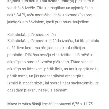
kājnieku ieroču aizsardzības ieliktņi)
plāksnes ir
vislabākā izvēle. Tās ir smagākas un apjomīgākas
nekā SAPI, taču nodrošina labāku aizsardzību pret
jaudīgākiem šāviņiem, īpaši pret bruņušaujošiem.
Ballistiskās plāksnes izmēri
Ballistiskās plāksnes ir dažāda izmēra, lai tās atbilstu
dažādiem ķermeņa rāmjiem un ekspluatācijas
prasībām. Plākšņu nesēja efektivitāte lielā mērā ir
atkarīga no pareizā izmēra plāksnes. Tātad viss ir
atkarīgs no līdzsvara: pārāk liels, un tas ir apgrūtinošs;
pārāk mazs, un jūs neesat pilnībā aizsargāts.
Izmēri ir standartizēti, lai nodrošinātu savietojamību ar
dažādām plākšņu nesēju sistēmām.
Maza izmēra šķīvji
izmēri ir aptuveni 8,75 x 11,75