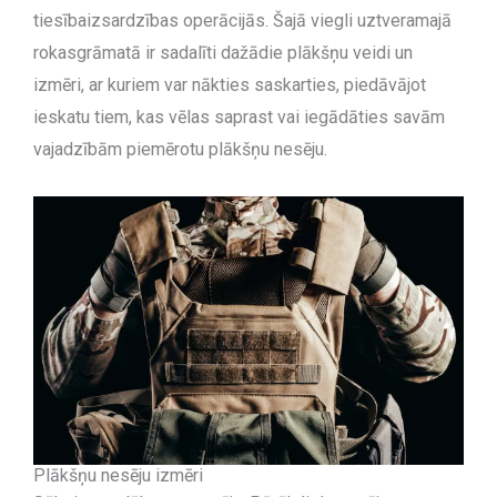
tiesībaizsardzības operācijās. Šajā viegli uztveramajā
rokasgrāmatā ir sadalīti dažādie plākšņu veidi un
izmēri, ar kuriem var nākties saskarties, piedāvājot
ieskatu tiem, kas vēlas saprast vai iegādāties savām
vajadzībām piemērotu plākšņu nesēju.
Plākšņu nesēju izmēri