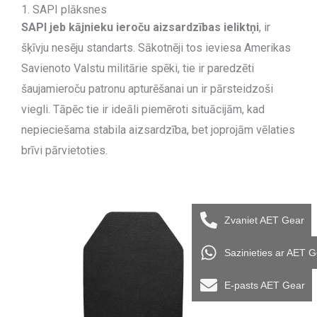
1. SAPI plāksnes
SAPI jeb kājnieku ieroču aizsardzības ieliktņi
, ir
šķīvju nesēju standarts. Sākotnēji tos ieviesa Amerikas
Savienoto Valstu militārie spēki, tie ir paredzēti
šaujamieroču patronu apturēšanai un ir pārsteidzoši
viegli. Tāpēc tie ir ideāli piemēroti situācijām, kad
nepieciešama stabila aizsardzība, bet joprojām vēlaties
brīvi pārvietoties.
Zvaniet AET Gear
Sazinieties ar AET 
E-pasts AET Gear