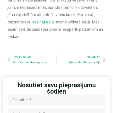
Ja jums ir kādi jautājumi par plākšņu nesējiem vai ja
jums ir nepieciešamas norādes par to, kā izvēlēties
jūsu vajadzībām atbilstošu veidu un izmēru, varat
sazināties ar.
sazināties ar
mums jebkurā laikā. Mēs
esam šeit, lai palīdzētu jums ar ekspertu padomiem un
ieskatu.
Iepriekšējais
Nex
IEPRIEKŠĒJAIS
NĀKAMAIS
Kā uzlabot taktisko mugursomu
Kā jāuzstāda plāksnes nesējs
Nosūtiet savu pieprasījumu
šodien
Nosaukums
E-