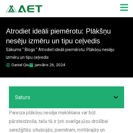
Skip
to
content
Atrodiet ideāli piemērotu: Plākšņu
nesēju izmēru un tipu ceļvedis
Sākums
"
Blogs
"
Atrodiet ideāli piemērotu: Plākšņu nesēju
izmēru un tipu ceļvedis
Daniel Qiu
janvāris 26, 2024
Saturs
Pareiza plākšņu nesēja meklēšana var būt
pārsteidzoša, taču tā ir ļoti svarīga jūsu drošībai
sarežģītās situācijās, piemēram, militārajās un