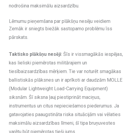
nodrošina maksimālu aizsardzību.
Lēmumu pieņemšana par plākšņu nesēju veidiem
Zemāk ir sniegts biežāk sastopamo problēmu īss
pārskats.
Taktisko plākšņu nesēji
: Šīs ir vissmagākās iespējas,
kas lieliski piemērotas militārajiem un
tiesībaizsardzības mērķiem. Tie var noturēt smagākas
ballistiskās plāksnes un ir aprīkoti ar daudzām MOLLE
(Modular Lightweight Load-Carrying Equipment)
siksnām. Šī siksna ļauj piestiprināt maciņus,
instrumentus un citus nepieciešamos piederumus. Ja
gatavojaties paaugstināta riska situācijām vai vēlaties
maksimālu aizsardzības līmeni, šī tipa bruņuvestes
varētu būt piemērotas tieši jums.