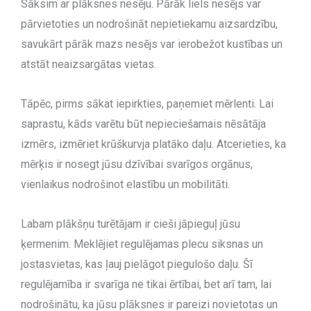
Sāksim ar plāksnes nesēju. Pārāk liels nesējs var
pārvietoties un nodrošināt nepietiekamu aizsardzību,
savukārt pārāk mazs nesējs var ierobežot kustības un
atstāt neaizsargātas vietas.
Tāpēc, pirms sākat iepirkties, paņemiet mērlenti. Lai
saprastu, kāds varētu būt nepieciešamais nēsātāja
izmērs, izmēriet krūškurvja platāko daļu. Atcerieties, ka
mērķis ir nosegt jūsu dzīvībai svarīgos orgānus,
vienlaikus nodrošinot elastību un mobilitāti.
Labam plākšņu turētājam ir cieši jāpieguļ jūsu
ķermenim. Meklējiet regulējamas plecu siksnas un
jostasvietas, kas ļauj pielāgot piegulošo daļu. Šī
regulējamība ir svarīga ne tikai ērtībai, bet arī tam, lai
nodrošinātu, ka jūsu plāksnes ir pareizi novietotas un