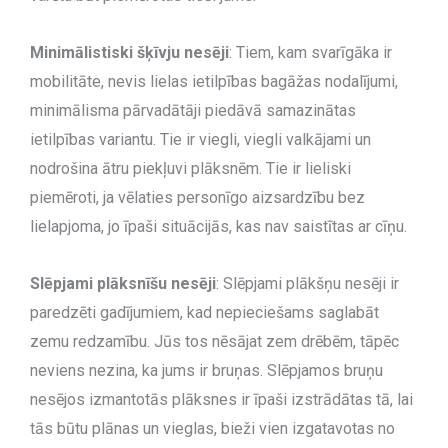
Minimālistiski šķīvju nesēji
: Tiem, kam svarīgāka ir
mobilitāte, nevis lielas ietilpības bagāžas nodalījumi,
minimālisma pārvadātāji piedāvā samazinātas
ietilpības variantu. Tie ir viegli, viegli valkājami un
nodrošina ātru piekļuvi plāksnēm. Tie ir lieliski
piemēroti, ja vēlaties personīgo aizsardzību bez
lielapjoma, jo īpaši situācijās, kas nav saistītas ar cīņu.
Slēpjami plāksnīšu nesēji
: Slēpjami plākšņu nesēji ir
paredzēti gadījumiem, kad nepieciešams saglabāt
zemu redzamību. Jūs tos nēsājat zem drēbēm, tāpēc
neviens nezina, ka jums ir bruņas. Slēpjamos bruņu
nesējos izmantotās plāksnes ir īpaši izstrādātas tā, lai
tās būtu plānas un vieglas, bieži vien izgatavotas no