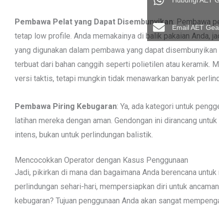
Hubungi AET G
Pembawa Pelat yang Dapat Disembunyikan
: Pembawa pe
Email AET Gea
tetap low profile. Anda memakainya di balik pakaian Anda, j
yang digunakan dalam pembawa yang dapat disembunyikan sec
terbuat dari bahan canggih seperti polietilen atau keramik. 
versi taktis, tetapi mungkin tidak menawarkan banyak perlin
Pembawa Piring Kebugaran
: Ya, ada kategori untuk pen
latihan mereka dengan aman. Gendongan ini dirancang untuk 
intens, bukan untuk perlindungan balistik.
Mencocokkan Operator dengan Kasus Penggunaan
Jadi, pikirkan di mana dan bagaimana Anda berencana unt
perlindungan sehari-hari, mempersiapkan diri untuk ancaman
kebugaran? Tujuan penggunaan Anda akan sangat mempengaruh