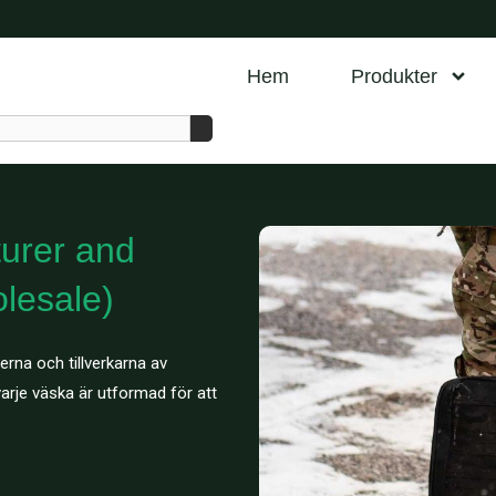
Hem
Produkter
urer and
lesale)
erna och tillverkarna av
arje väska är utformad för att