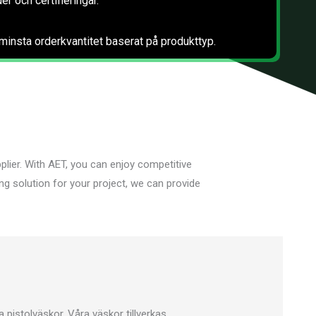
er och certifieringar.
 minsta orderkvantitet baserat på produkttyp.
plier. With AET, you can enjoy competitive
g solution for your project, we can provide
pistolväskor. Våra väskor tillverkas