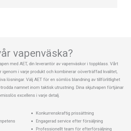
 vår vapenväska?
vapen med AET, din leverantör av vapenväskor i toppklass. Vårt
 igenom i varje produkt och kombinerar oöverträffad kvalitet,
a lösningar. Välj AET för en sömlös blandning av tillförlitlighet
t betrodda namnet inom taktisk utrustning. Dina skjutvapen förtjänar
misslös excellens i varje detalj.
Konkurrenskraftig prissättning
mpetens
Engagerad service efter försäljning
Professionellt team för efterförsäljning