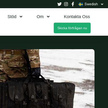
Swedish
Stöd
Om
Kontakta Oss
Skicka förfrågan nu