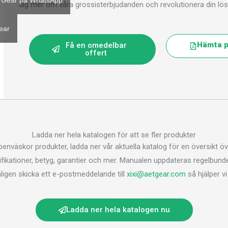
 Gear på WhatsApp
dig mer om våra grossisterbjudanden och revolutionera din lösn
ear
Hämta p
Få en omedelbar
offert
Ladda ner hela katalogen för att se fler produkter
apenväskor produkter, ladda ner vår aktuella katalog för en översikt öve
ifikationer, betyg, garantier och mer. Manualen uppdateras regelbunde
nligen skicka ett e-postmeddelande till
xixi@aetgear.com
så hjälper vi 
Ladda ner hela katalogen nu