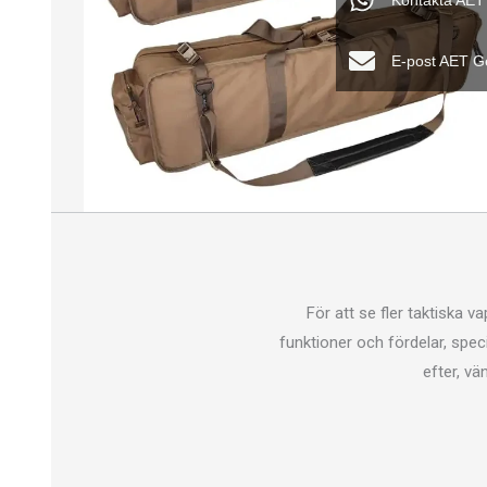
Kontakta AET
E-post AET G
För att se fler taktiska v
funktioner och fördelar, spec
efter, vä