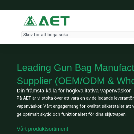
Hoppa
till
innehåll
Search
Leading Gun Bag Manufact
Supplier (OEM/ODM & Who
Din främsta källa för högkvalitativa vapenväskor
På AET är vi stolta över att vara en av de ledande leverantör
vapenväskor. Vårt engagemang för kvalitet säkerställer att v
ge optimalt skydd och funktionalitet för dina skjutvapen.
Vårt produktsortiment