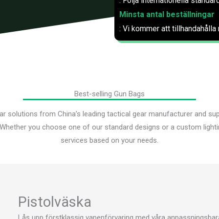
: Följa internationella standard
Minsta antal beställningar
: Vi kommer att tillhandahålla
Best-selling Gun Bags
ear solutions from China’s leading tactical gear manufacturer and sup
 Whether you choose one of our standard designs or a custom lightin
services based on your needs.
Pistolväska
Lås upp förstklassig vapenförvaring med våra anpassningsbara 