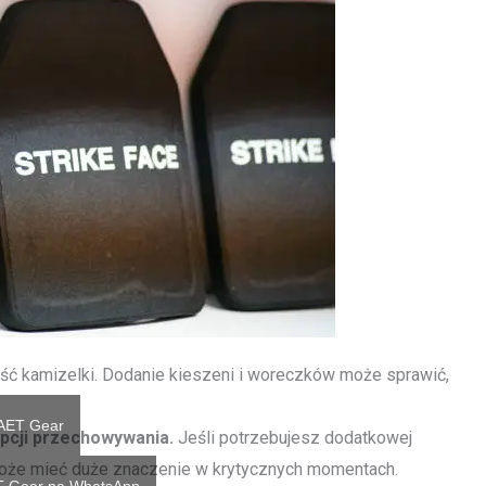
ć kamizelki. Dodanie kieszeni i woreczków może sprawić,
AET Gear
opcji przechowywania.
Jeśli potrzebujesz dodatkowej
 może mieć duże znaczenie w krytycznych momentach.