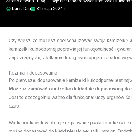
Strona główna
"
Blog
"
Opcje niestandardowych kamizelek kuloodp
Daniel Qiu
31 maja 2024 r.
Czy wiesz, że możesz spersonalizować swoją kamizelkę, a
kamizelki kuloodpornej poprawia jej funkcjonalność i gwara
Zapoznajmy się z kilkoma dostępnymi opcjami dostosowywa
Rozmiar i dopasowanie
Po pierwsze, dopasowanie kamizelki kuloodpornej jest naj
Możesz zamówić kamizelkę dokładnie dopasowaną do s
Jest to szczególnie ważne dla funkcjonariuszy organów ścig
czas.
Wielu producentów oferuje regulowane paski i modułowe k
można dopasować do klatki piersiowej, talii i ramion. Doda