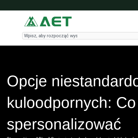
Przejdź
do
treści
Search
Opcje niestandard
kuloodpornych: C
spersonalizować