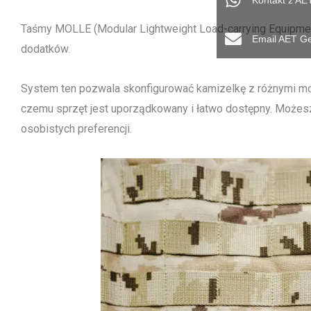
Kontakt z A
Taśmy MOLLE (Modular Lightweight Load-carrying Equipme
Email AET G
dodatków.
System ten pozwala skonfigurować kamizelkę z różnymi mod
czemu sprzęt jest uporządkowany i łatwo dostępny. Możesz
osobistych preferencji.