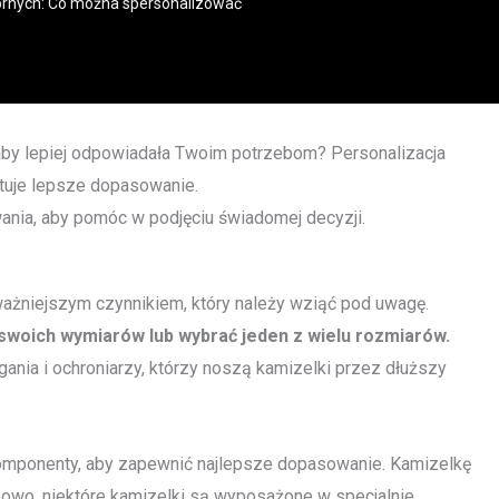
ornych: Co można spersonalizować
by lepiej odpowiadała Twoim potrzebom? Personalizacja
ntuje lepsze dopasowanie.
nia, aby pomóc w podjęciu świadomej decyzji.
ważniejszym czynnikiem, który należy wziąć pod uwagę.
woich wymiarów lub wybrać jeden z wielu rozmiarów.
ania i ochroniarzy, którzy noszą kamizelki przez dłuższy
omponenty, aby zapewnić najlepsze dopasowanie. Kamizelkę
tkowo, niektóre kamizelki są wyposażone w specjalnie