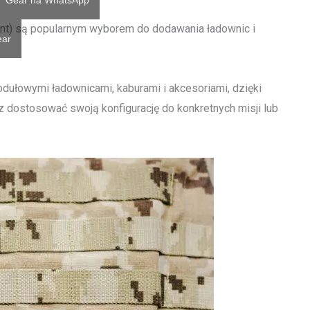
ET Gear na WhatsApp
nt) są popularnym wyborem do dodawania ładownic i
ear
ułowymi ładownicami, kaburami i akcesoriami, dzięki
 dostosować swoją konfigurację do konkretnych misji lub