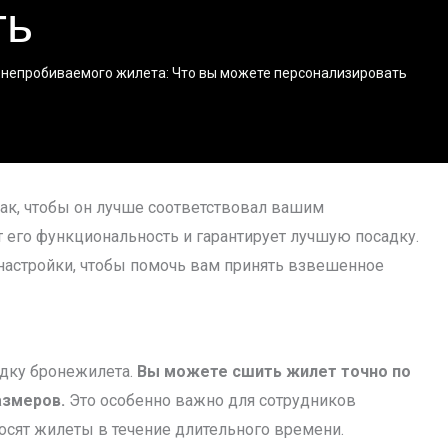
ть
енепробиваемого жилета: Что вы можете персонализировать
так, чтобы он лучше соответствовал вашим
 его функциональность и гарантирует лучшую посадку.
настройки, чтобы помочь вам принять взвешенное
адку бронежилета.
Вы можете сшить жилет точно по
азмеров.
Это особенно важно для сотрудников
осят жилеты в течение длительного времени.