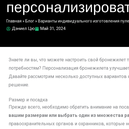
персонализирова
Главная
»
Блог
»
Варианты индивидуального изготовления пул
Дэниел Цю
Май 31, 2024
Знаете ли вы, что можете настроить свой бронежилет 
потребностям? Персонализация бронежилета улучшает
Давайте рассмотрим несколько доступных вариантов 
решение.
Размер и посадка
Прежде всего, необходимо обратить внимание на пос
вашим размерам или выбрать один из множества р
правоохранительных органов и охранников, которые н