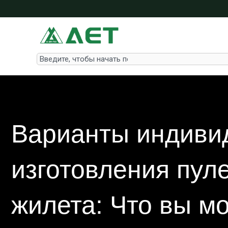
Перейти
к
содержимому
Search
Варианты индиви
изготовления пул
жилета: Что вы м