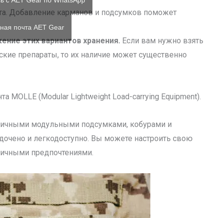
ь с AET Gear по WhatsApp
а. Добавление карманов и подсумков поможет
ная почта AET Gear
ение этих вариантов хранения.
Если вам нужно взять
кие препараты, то их наличие может существенно
 MOLLE (Modular Lightweight Load-carrying Equipment).
зличными модульными подсумками, кобурами и
дочено и легкодоступно. Вы можете настроить свою
личными предпочтениями.