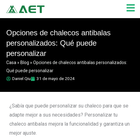
Ir
al
contenido
Opciones de chalecos antibalas
personalizados: Qué puede
personalizar
Casa
»
Blog
»
Opciones de chalecos antibalas personalizados:
Qué puede personalizar
Daniel Qiu
31 de mayo de 2024
¿Sabía que puede personalizar su chaleco para que se
adapte mejor a sus necesidades? Personalizar tu
chaleco antibalas mejora la funcionalidad y garantiza un
mejor ajuste.