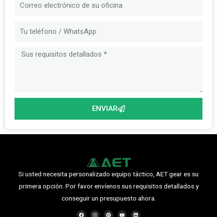
Correo
electrónico
Mensaje
ENVIAR
Si usted necesita personalizado equipo táctico, AET gear es su
primera opción. Por favor envíenos sus requisitos detallados y
conseguir un presupuesto ahora.
F
I
P
Y
L
a
n
i
o
i