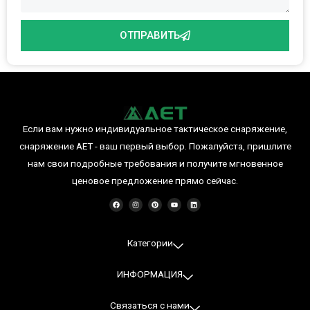
ОТПРАВИТЬ
Если вам нужно индивидуальное тактическое снаряжение,
снаряжение AET - ваш первый выбор. Пожалуйста, пришлите
нам свои подробные требования и получите мгновенное
ценовое предложение прямо сейчас.
F
I
P
Y
L
a
n
i
o
i
c
s
n
u
n
e
t
t
T
k
b
a
e
u
e
o
g
r
b
d
o
r
e
e
I
Категории
k
a
s
n
m
t
ИНФОРМАЦИЯ
Связаться с нами