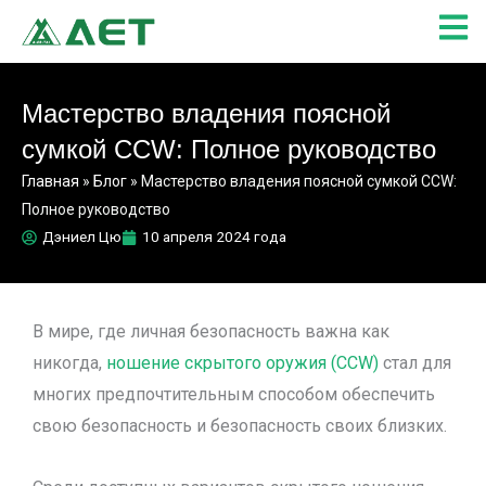
Перейти
к
содержимому
Мастерство владения поясной
сумкой CCW: Полное руководство
Главная
»
Блог
»
Мастерство владения поясной сумкой CCW:
Полное руководство
Дэниел Цю
10 апреля 2024 года
В мире, где личная безопасность важна как
никогда,
ношение скрытого оружия (CCW)
стал для
многих предпочтительным способом обеспечить
свою безопасность и безопасность своих близких.