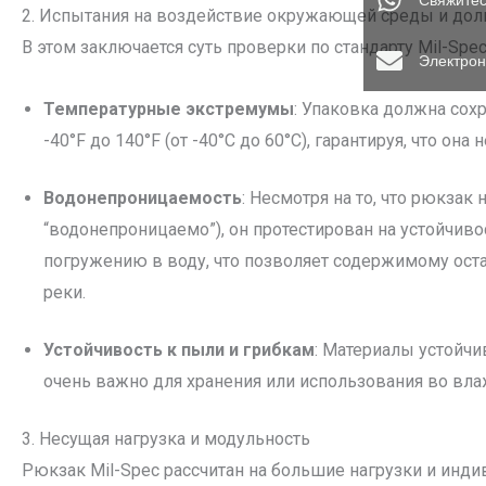
Свяжитес
2. Испытания на воздействие окружающей среды и дол
В этом заключается суть проверки по стандарту Mil-Sp
Электрон
Температурные экстремумы
: Упаковка должна сох
-40°F до 140°F (от -40°C до 60°C), гарантируя, что она
Водонепроницаемость
: Несмотря на то, что рюкзак
“водонепроницаемо”), он протестирован на устойчи
погружению в воду, что позволяет содержимому оста
реки.
Устойчивость к пыли и грибкам
: Материалы устойч
очень важно для хранения или использования во вла
3. Несущая нагрузка и модульность
Рюкзак Mil-Spec рассчитан на большие нагрузки и инди