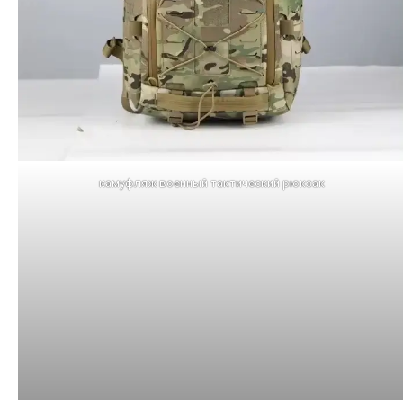
камуфляж военный тактический рюкзак