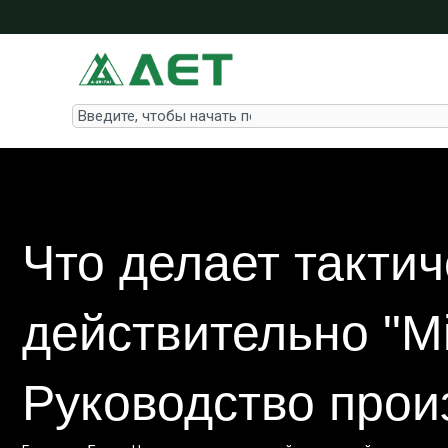
Перейти
к
содержимому
Search
Что делает такти
действительно "Mi
Руководство прои