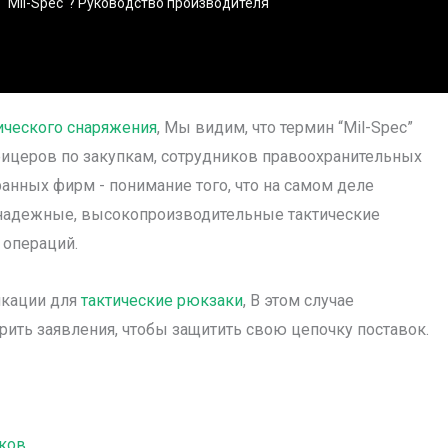
 "Mil-Spec"? Руководство производителя
ического снаряжения
, Мы видим, что термин “Mil-Spec”
офицеров по закупкам, сотрудников правоохранительных
ранных фирм - понимание того, что на самом деле
те надежные, высокопроизводительные тактические
 операций.
икации для
тактические рюкзаки
, В этом случае
рить заявления, чтобы защитить свою цепочку поставок.
аков