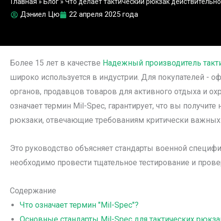
Главная
»
Блог
»
Что делает тактический рюкзак действительно
Дэниел Цю
22 апреля 2025 года
Более 15 лет в качестве
Надежный производитель такт
широко используется в индустрии. Для покупателей - 
органов, продавцов товаров для активного отдыха и ох
означает термин Mil-Spec, гарантирует, что вы получи
рюкзаки, отвечающие требованиям критически важных
Это руководство объясняет стандарты военной специф
необходимо провести тщательное тестирование и прове
Содержание
Что означает термин "Mil-Spec"?
Основные стандарты Mil-Spec для тактических рюкз