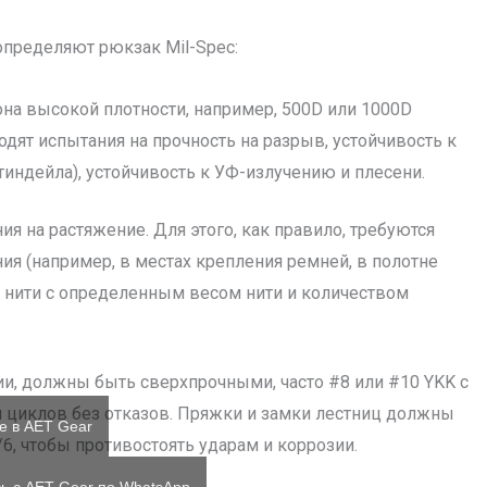
определяют рюкзак Mil-Spec:
она высокой плотности, например, 500D или 1000D
дят испытания на прочность на разрыв, устойчивость к
тиндейла), устойчивость к УФ-излучению и плесени.
 на растяжение. Для этого, как правило, требуются
ия (например, в местах крепления ремней, в полотне
 нити с определенным весом нити и количеством
ии, должны быть сверхпрочными, часто #8 или #10 YKK с
и циклов без отказов. Пряжки и замки лестниц должны
е в AET Gear
/6, чтобы противостоять ударам и коррозии.