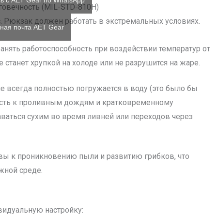
ь с AET Gear по WhatsApp
говечность (MIL-STD-810H)
ec. Рюкзак должен работать в экстремальных условиях.
ная почта AET Gear
ранять работоспособность при воздействии температур от
 не станет хрупкой на холоде или не разрушится на жаре.
 не всегда полностью погружается в воду (это было бы
вость к проливным дождям и кратковременному
ваться сухим во время ливней или переходов через
ивы к проникновению пыли и развитию грибков, что
жной среде.
видуальную настройку: