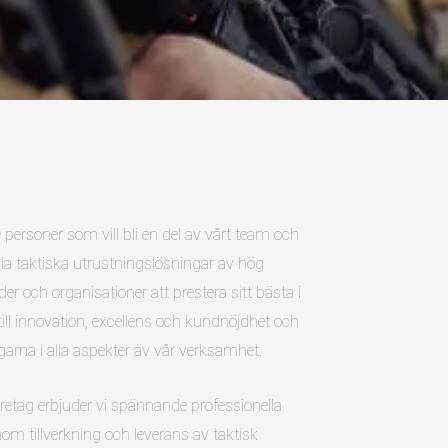
e personer som vill bli en del av vårt team och
ålla taktiska utrustningslösningar av hög
der och organisationer att prestera sitt bästa i
ill innovation, excellens och kundnöjdhet och
ngarna i alla aspekter av vår verksamhet.
retag erbjuder vi spännande professionella
nom tillverkning och leverans av taktisk