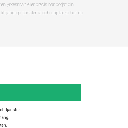
en yrkesman eller precis har börjat din
de tillgängliga tjänsterna och upptäcka hur du
h tjänster.
mang.
ten.