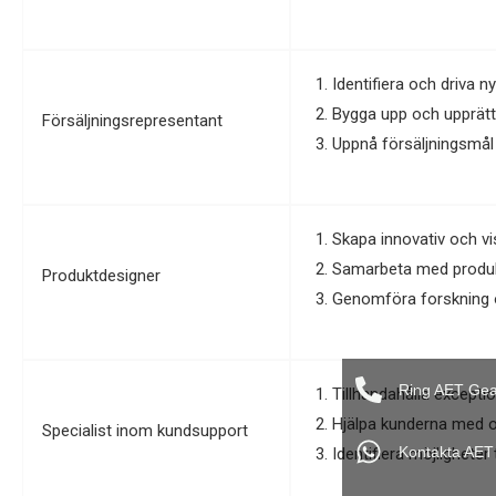
Identifiera och driva n
Bygga upp och upprätth
Försäljningsrepresentant
Uppnå försäljningsmål
Skapa innovativ och vi
Samarbeta med produktu
Produktdesigner
Genomföra forskning o
Ring AET Gea
Tillhandahålla excepti
Hjälpa kunderna med or
Specialist inom kundsupport
Kontakta AET
Identifiera möjligheter