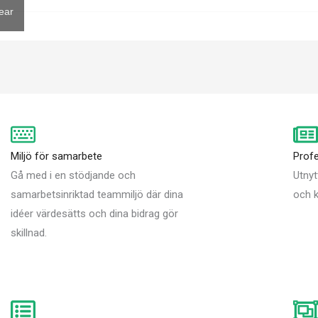
ear
Miljö för samarbete
Profe
Gå med i en stödjande och
Utnyt
samarbetsinriktad teammiljö där dina
och k
idéer värdesätts och dina bidrag gör
skillnad.