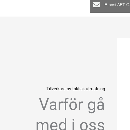
E-post AET G
Tillverkare av taktisk utrustning
Varför gå
med i oss