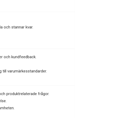
da och stannar kvar.
der och kundfeedback.
 till varumärkesstandarder.
och produktrelaterade frågor.
lse.
samheten.