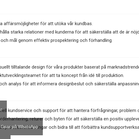
ya affärsmöjligheter för att utöka vår kundbas.
ålla starka relationer med kunderna för att säkerställa att de är nöj
 och mål genom effektiv prospektering och förhandling.
suellt tilltalande design för våra produkter baserat på marknadstren
tvecklingsteamet för att ta koncept från idé till produktion.
ch analys för att informera designbeslut och säkerställa anpassning
r
onell kundservice och support för att hantera förfrågningar, problem 
derhantering, returer och byten för att säkerställa en positiv uppleve
 Gear på WhatsApp
 till processförbättringar och bidra till att förbättra kundsupportverk