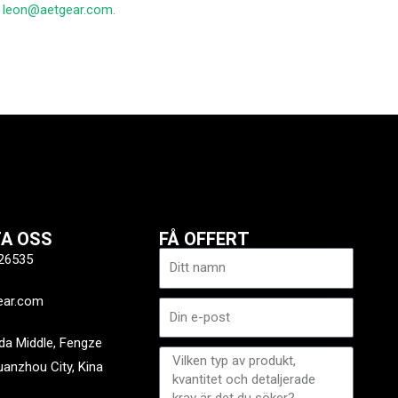
l
leon@aetgear.com
.
A OSS
FÅ OFFERT
Namn
26535
ear.com
E-
post
a Middle, Fengze
Meddelande
Quanzhou City, Kina