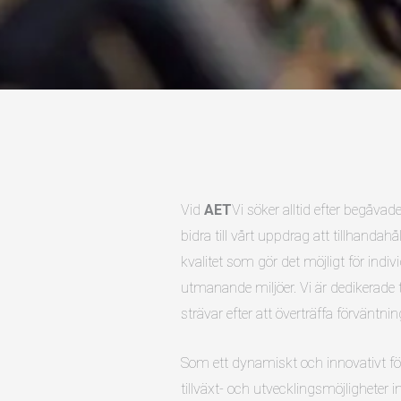
Vid
AET
Vi söker alltid efter begåvad
bidra till vårt uppdrag att tillhandah
kvalitet som gör det möjligt för indivi
utmanande miljöer. Vi är dedikerade t
strävar efter att överträffa förväntni
Som ett dynamiskt och innovativt fö
tillväxt- och utvecklingsmöjligheter i