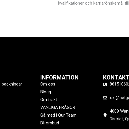
kvalifikationer och karriärönskemål til
INFORMATION
KONTAKT
h packningar
Om oss
86151060
Blogg
xixi@aetg
Om frakt
VANLIGA FRÅGOR
4009 Wand
Gå med i Qur Team
District, 
Bli ombud